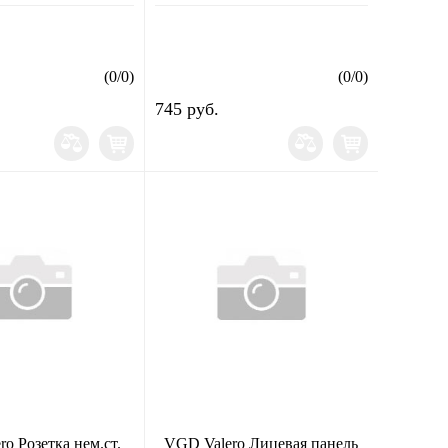
(
0
/
0
)
(
0
/
0
)
745 руб.
o Розетка нем.ст.
VGD Valero Лицевая панель