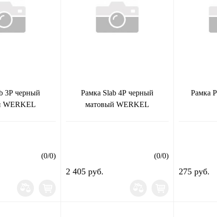
ab 3Р черный
Рамка Slab 4Р черный
Рамка 
й WERKEL
матовый WERKEL
(
0
/
0
)
(
0
/
0
)
2 405 руб.
275 руб.