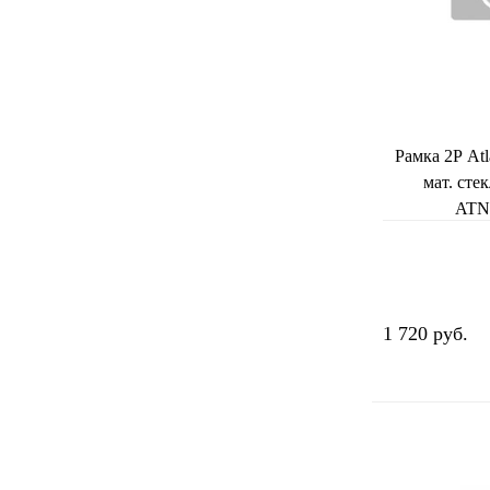
Рамка 2Р Atl
мат. сте
ATN
1 720 руб.