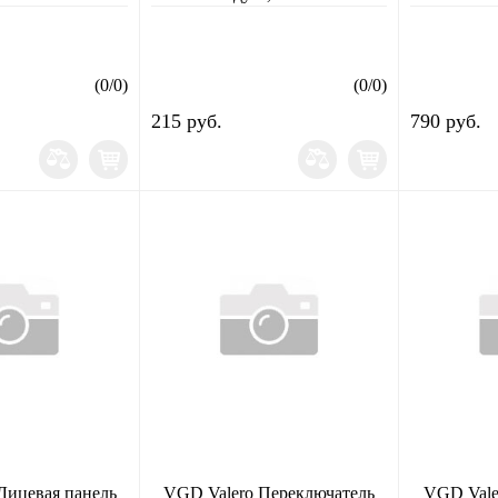
одуль
(
0
/
0
)
(
0
/
0
)
215 руб.
790 руб.
Лицевая панель
VGD Valero Переключатель
VGD Valer