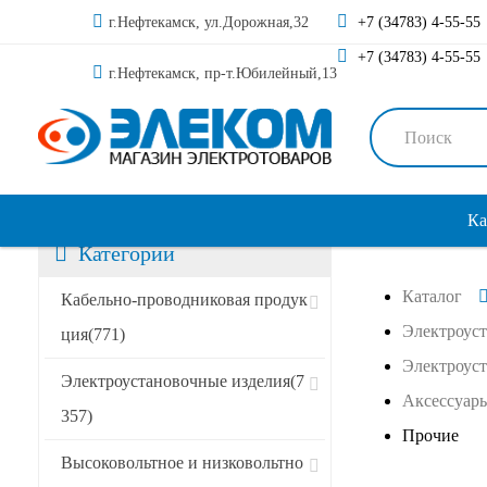
г.Нефтекамск, ул.Дорожная,32
+7 (34783) 4-55-55
+7 (34783) 4-55-55
г.Нефтекамск, пр-т.Юбилейный,13
Ка
Категории
Каталог
Сортировать по:
Кабельно-проводниковая продук
Электроус
ция
(771)
Электроус
Специальные предложения
Электроустановочные изделия
(7
Аксессуары
357)
Акции
Прочие
Высоковольтное и низковольтно
Новинки