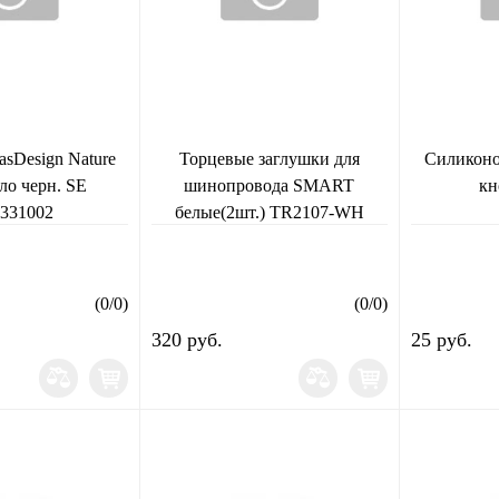
asDesign Nature
Торцевые заглушки для
Силиконо
кло черн. SE
шинопровода SMART
кн
331002
белые(2шт.) TR2107-WH
(
0
/
0
)
(
0
/
0
)
320 руб.
25 руб.