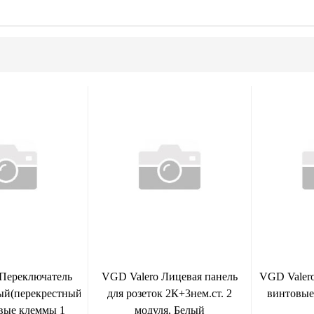
 Переключатель
VGD Valero Лицевая панель
VGD Valer
й(перекрестный)
для розеток 2К+3нем.ст. 2
винтовые
вые клеммы 1
модуля, Белый