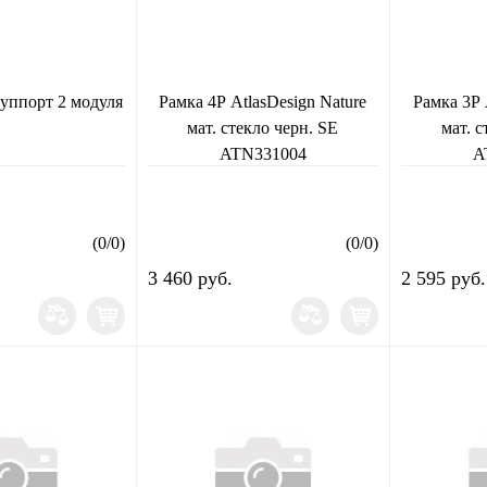
уппорт 2 модуля
Рамка 4Р AtlasDesign Nature
Рамка 3Р 
мат. стекло черн. SE
мат. с
ATN331004
A
(
0
/
0
)
(
0
/
0
)
3 460 руб.
2 595 руб.