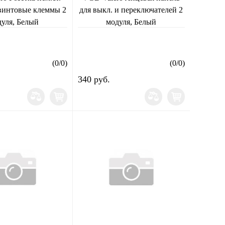
винтовые клеммы 2
для выкл. и переключателей 2
дуля, Белый
модуля, Белый
(
0
/
0
)
(
0
/
0
)
340 руб.