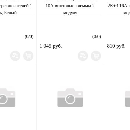
переключателей 1
10А винтовые клеммы 2
2К+3 16А 
ь, Белый
модуля
мо
(
0
/
0
)
(
0
/
0
)
1 045 руб.
810 руб.