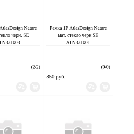
AtlasDesign Nature
Рамка 1Р AtlasDesign Nature
текло черн. SE
мат. стекло черн SE
TN331003
ATN331001
(
2
/
2
)
(
0
/
0
)
850 руб.