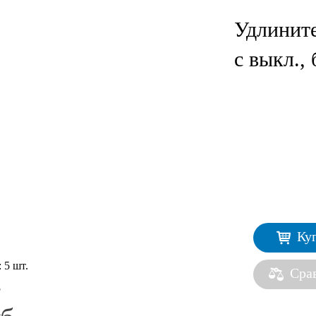
Удлините
с выкл.,
Ку
:
5 шт.
Сра
5