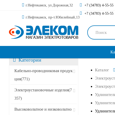
г.Нефтекамск, ул.Дорожная,32
+7 (34783) 4-55-55
+7 (34783) 4-55-55
г.Нефтекамск, пр-т.Юбилейный,13
Ка
Категории
Каталог
Кабельно-проводниковая продук
Электроус
ция
(771)
Электроус
Электроустановочные изделия
(7
Удлинители
357)
Удлинители
Высоковольтное и низковольтно
Удлинитель