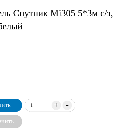
ль Спутник Mi305 5*3м с/з,
 белый
-
+
пить
внить