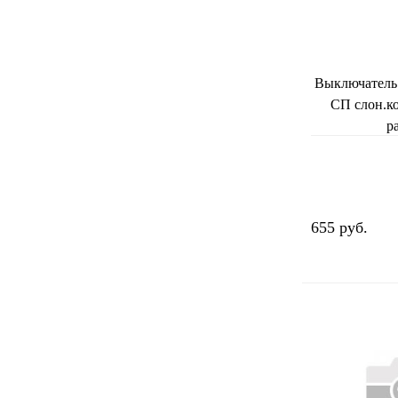
Выключатель 
СП слон.ко
р
655 руб.