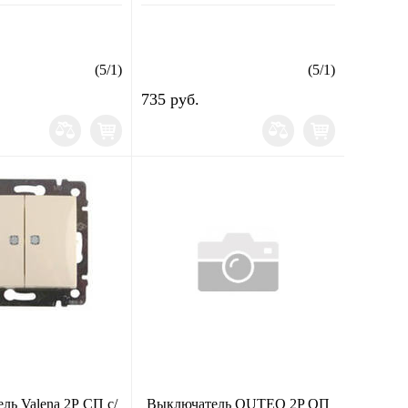
(
5
/
1
)
(
5
/
1
)
735 руб.
ль Valena 2Р СП с/
Выключатель QUTEO 2P ОП