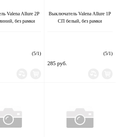
ь Valena Allure 2Р
Выключатель Valena Allure 1Р
иний, без рамки
СП белый, без рамки
(
5
/
1
)
(
5
/
1
)
285 руб.