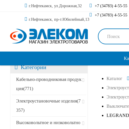
г.Нефтекамск, ул.Дорожная,32
+7 (34783) 4-55-55
+7 (34783) 4-55-55
г.Нефтекамск, пр-т.Юбилейный,13
Ка
Категории
Каталог
Сортировать по:
Кабельно-проводниковая продук
Электроус
ция
(771)
Электроус
Специальные предложения
Электроустановочные изделия
(7
Выключате
357)
Акции
LEGRAN
Высоковольтное и низковольтно
Новинки