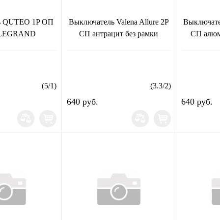
ь QUTEO 1P ОП
Выключатель Valena Allure 2Р
Выключател
 LEGRAND
СП антрацит без рамки
СП алюм
(
5
/
1
)
(
3.3
/
2
)
640 руб.
640 руб.