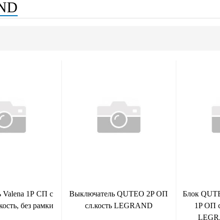
ND
 Valena 1Р СП с
Выключатель QUTEO 2P ОП
Блок QUTE
кость, без рамки
сл.кость LEGRAND
1P ОП с
LEGRA