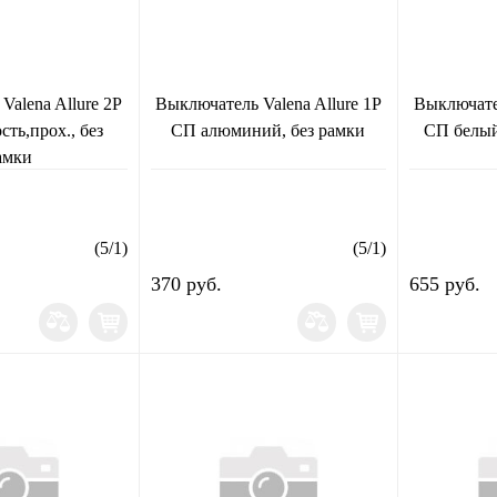
Valena Allure 2Р
Выключатель Valena Allure 1Р
Выключател
сть,прох., без
СП алюминий, без рамки
СП белый
амки
(
5
/
1
)
(
5
/
1
)
370 руб.
655 руб.