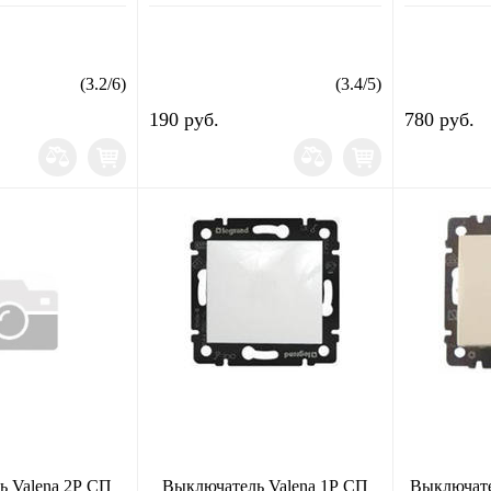
(
3.2
/
6
)
(
3.4
/
5
)
190 руб.
780 руб.
ь Valena 2Р СП
Выключатель Valena 1Р СП
Выключате