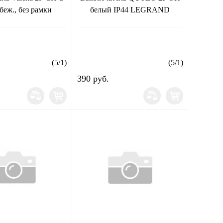
беж., без рамки
белый IP44 LEGRAND
(
5
/
1
)
(
5
/
1
)
390 руб.