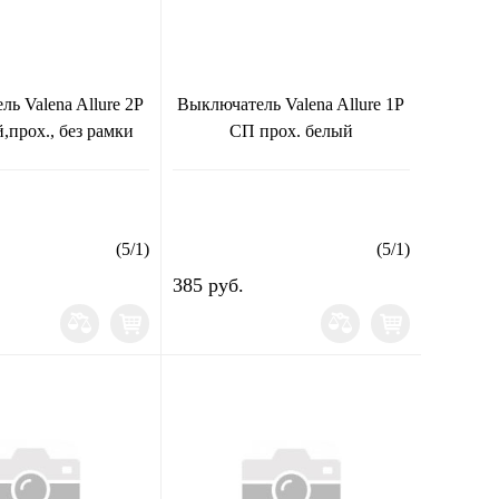
ь Valena Allure 2Р
Выключатель Valena Allure 1Р
,прох., без рамки
СП прох. белый
(
5
/
1
)
(
5
/
1
)
385 руб.