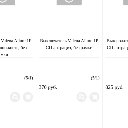
Valena Allure 1Р
Выключатель Valena Allure 1Р
Выключател
лон.кость, без
СП антрацит, без рамки
СП антрац
амки
(
5
/
1
)
(
5
/
1
)
370 руб.
825 руб.