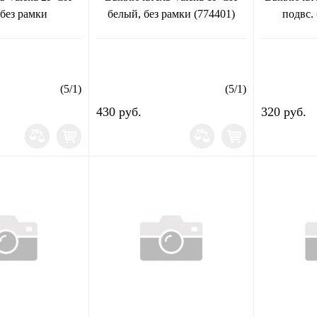
 без рамки
белый, без рамки (774401)
подвс. 
(
5
/
1
)
(
5
/
1
)
430 руб.
320 руб.