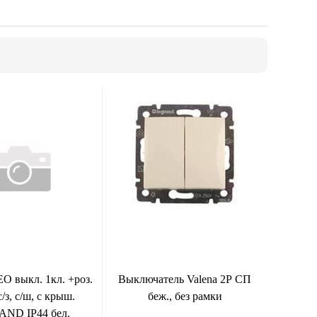
O выкл. 1кл. +роз.
Выключатель Valena 2Р СП
/з, с/ш, с крыш.
беж., без рамки
ND IP44 бел.