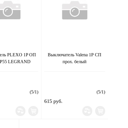
ель PLEXO 1P ОП
Выключатель Valena 1Р СП
 IP55 LEGRAND
прох. белый
(
5
/
1
)
(
5
/
1
)
615 руб.