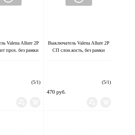
ь Valena Allure 2Р
Выключатель Valena Allure 2Р
ит прох. без рамки
СП слон.кость, без рамки
(
5
/
1
)
(
5
/
1
)
470 руб.