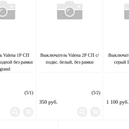
ь Valena 1Р СП
Выключатель Valena 2Р СП с/
Выключат
ходной без рамки
подвс. белый, без рамки
серый
grand
(
5
/
1
)
(
5
/
2
)
350 руб.
1 100 руб.