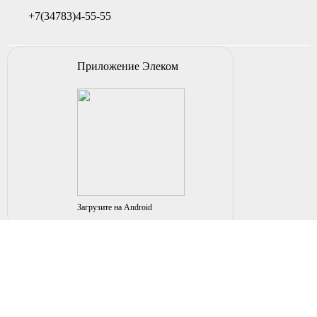
+7(34783)4-55-55
Приложение Элеком
Загрузите на Android
© 2004-2026 ИП НУРМУХАМЕТОВ Р.А. Все права
защищены.
Вы принимаете условия политики в отношении
обработки
персональных данных
и
пользовательского соглашения