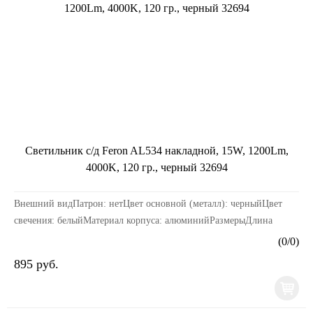
Светильник с/д Feron AL534 накладной, 15W, 1200Lm,
4000K, 120 гр., черный 32694
Внешний видПатрон: нетЦвет основной (металл): черныйЦвет
свечения: белыйМатериал корпуса: алюминийРазмерыДлина
изделия, мм: 80Ширина изделия, мм: 80Высота издел...
(
0
/
0
)
895 руб.