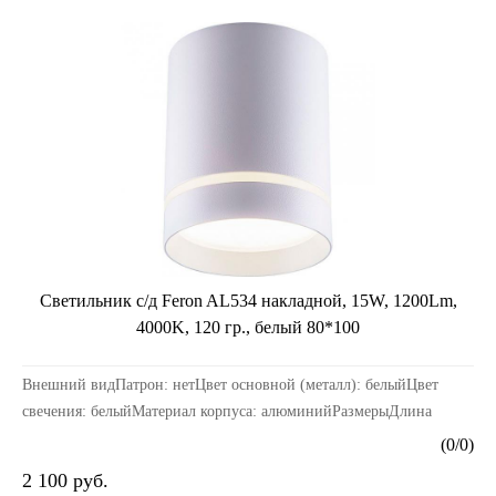
Светильник с/д Feron AL534 накладной, 15W, 1200Lm,
4000K, 120 гр., белый 80*100
Внешний видПатрон: нетЦвет основной (металл): белыйЦвет
свечения: белыйМатериал корпуса: алюминийРазмерыДлина
изделия, мм: 80Ширина изделия, мм: 80Высота издели...
(
0
/
0
)
2 100 руб.