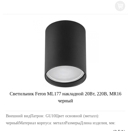
Светильник Feron ML177 накладной 20Вт, 220В, MR16
черный
Внешний видПатрон: GU10Цвет основной (металл):
черныйМатериал корпуса: металлРазмерыДлина изделия, мм:
55Ширина изделия, мм: 55Высота изделия, мм: 70ЭлектрикаМо...