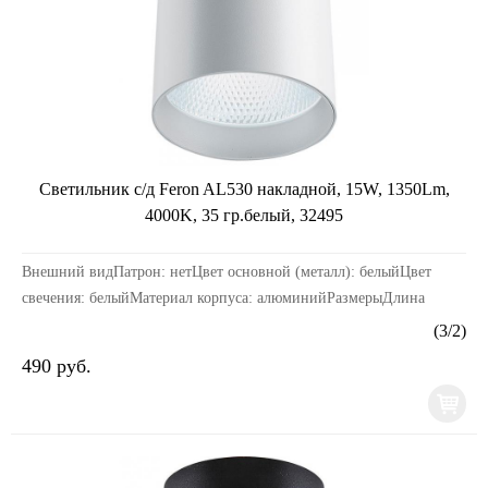
Светильник с/д Feron AL530 накладной, 15W, 1350Lm,
4000K, 35 гр.белый, 32495
Внешний видПатрон: нетЦвет основной (металл): белыйЦвет
свечения: белыйМатериал корпуса: алюминийРазмерыДлина
изделия, мм: 80Ширина изделия, мм: 80Высота издели...
(
3
/
2
)
490 руб.