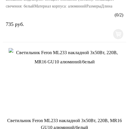
свечения: белыйМатериал корпуса: алюминийРазмерыДлина
изделия, мм: 60Ширина изделия, мм: 60Высота издели...
(
0
/
2
)
735 руб.
Светильник Feron ML233 накладной 3x50Вт, 220В, MR16
GU10 алюминий/белый