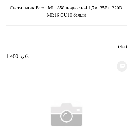
Светильник Feron ML1858 подвесной 1,7м, 35Вт, 220В,
MR16 GU10 белый
(
4
/
2
)
1 480 руб.