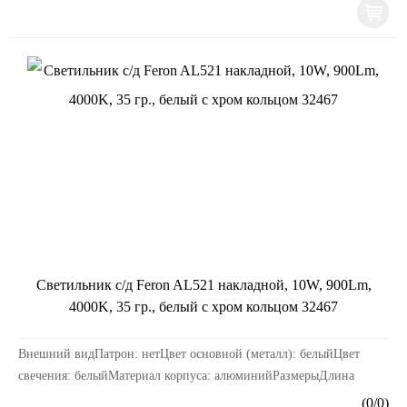
Светильник с/д Feron AL521 накладной, 10W, 900Lm,
4000K, 35 гр., белый с хром кольцом 32467
Внешний видПатрон: нетЦвет основной (металл): белыйЦвет
свечения: белыйМатериал корпуса: алюминийРазмерыДлина
изделия, мм: 80Ширина изделия, мм: 80Высота издели...
(
0
/
0
)