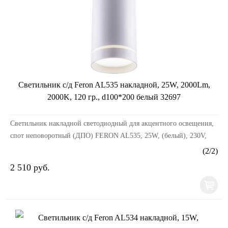
Светильник с/д Feron AL535 накладной, 25W, 2000Lm,
2000K, 120 гр., d100*200 белый 32697
Светильник накладной светодиодный для акцентного освещения,
спот неповоротный (ДПО) FERON AL535, 25W, (белый), 230V,
2000Lm, IP20, угол рассеивания 120°, цвет б...
(
2
/
2
)
2 510 руб.