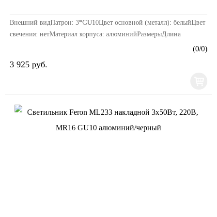
Внешний видПатрон: 3*GU10Цвет основной (металл): белыйЦвет
свечения: нетМатериал корпуса: алюминийРазмерыДлина
изделия, мм: 300Ширина изделия, мм: 56Высота изде...
(
0
/
0
)
3 925 руб.