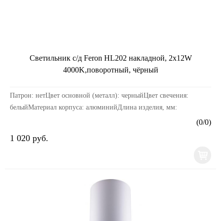
Светильник с/д Feron HL202 накладной, 2x12W
4000K,поворотный, чёрный
Патрон: нетЦвет основной (металл): черныйЦвет свечения:
белыйМатериал корпуса: алюминийДлина изделия, мм:
240Ширина изделия, мм: 55Высота изделия, мм: 180Мощнос...
(
0
/
0
)
1 020 руб.