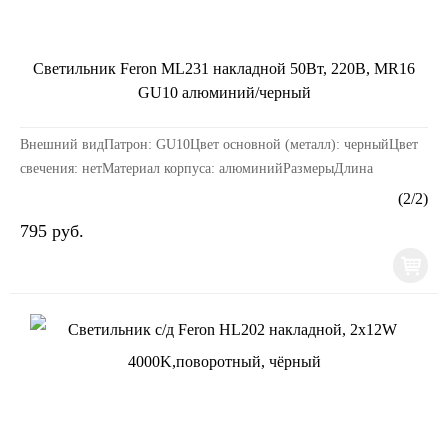
Светильник Feron ML231 накладной 50Вт, 220В, MR16
GU10 алюминий/черный
Внешний видПатрон: GU10Цвет основной (металл): черныйЦвет
свечения: нетМатериал корпуса: алюминийРазмерыДлина
изделия, мм: 56Ширина изделия, мм: 56Высота издели...
(
2
/
2
)
795 руб.