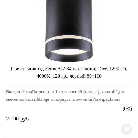
Светильник с/д Feron AL534 накладной, 15W, 1200Lm,
4000K, 120 гр., черный 80*100
Внешний видПатрон: нетЦвет основной (металл): черныйЦвет
свечения: белыйМатериал корпуса: алюминийРазмерыДлина
изделия, мм: 80Ширина изделия, мм: 80Высота издел...
(
0
/
0
)
2 100 руб.