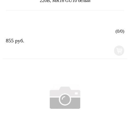
220В, MR16 GU10 белый
(
0
/
0
)
855 руб.