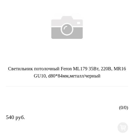
Светильник потолочный Feron ML179 35Вт, 220В, MR16
GU10, d80*84мм,металл/черный
(
0
/
0
)
540 руб.