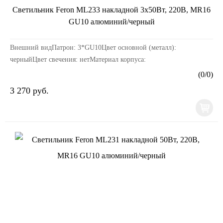
Светильник Feron ML233 накладной 3x50Вт, 220В, MR16
GU10 алюминий/черный
Внешний видПатрон: 3*GU10Цвет основной (металл):
черныйЦвет свечения: нетМатериал корпуса:
алюминийРазмерыДлина изделия, мм: 300Ширина изделия, мм:
(
0
/
0
)
56Высота изд...
3 270 руб.