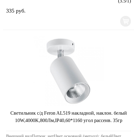
(
3.5
/
1
)
335 руб.
Светильник с/д Feron AL519 накладной, наклон. белый
10W,4000K,800Лм,IP40,60*1160 угол рассеив. 35гр
Внешний видПатрон: нетЦвет основной (металл): белыйЦвет