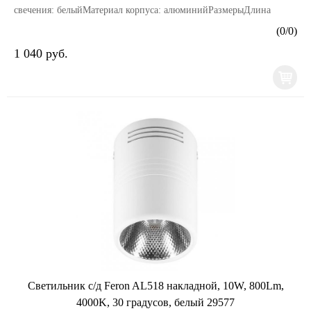
свечения: белыйМатериал корпуса: алюминийРазмерыДлина
изделия, мм: 75Ширина изделия, мм: 75Высота издел...
(
0
/
0
)
1 040 руб.
Светильник с/д Feron AL518 накладной, 10W, 800Lm,
4000K, 30 градусов, белый 29577