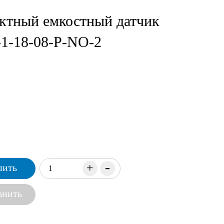
актный емкостный датчик
1-18-08-P-NO-2
-
+
пить
внить