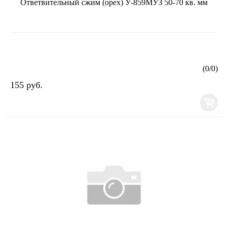
Ответвительный сжим (орех) У-859МУЗ 50-70 кв. мм
(
0
/
0
)
155 руб.