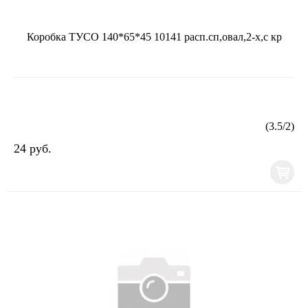
Коробка ТУСО 140*65*45 10141 расп.сп,овал,2-х,с кр
(
3.5
/
2
)
24 руб.