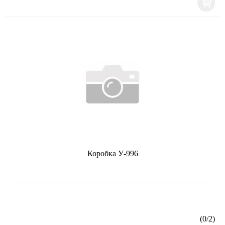
Коробка У-996
(
0
/
2
)