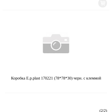
Коробка E.p.plast 170221 (78*78*30) черн. с клеммой
(
2
/
2
)