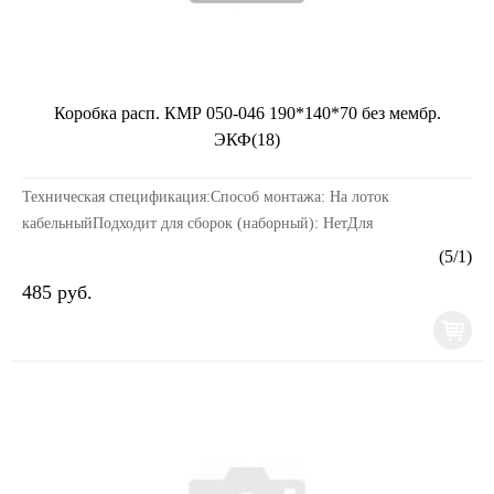
Коробка расп. КМР 050-046 190*140*70 без мембр.
ЭКФ(18)
Техническая спецификация:Способ монтажа: На лоток
кабельныйПодходит для сборок (наборный): НетДля
взрывоопасной зоны по пыли (Ex): Нет (без)Серия: EKFТип
(
5
/
1
)
крышки...
485 руб.