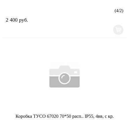
(
4
/
2
)
2 400 руб.
Коробка ТУСО 67020 70*50 расп.. IP55, 4вв, с кр.