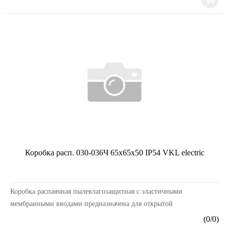
Коробка расп. 030-036Ч 65х65х50 IP54 VKL electric
Коробка распаячная пылевлагозащитная с эластичными
мембранными вводами предназначена для открытой
проводки.Коробка распределительная типа JBR и JBS для
(
0
/
0
)
наружно...