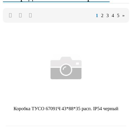
1
2
3
4
5
»
Коробка ТУСО 67091Ч 43*88*35 расп. IP54 черный