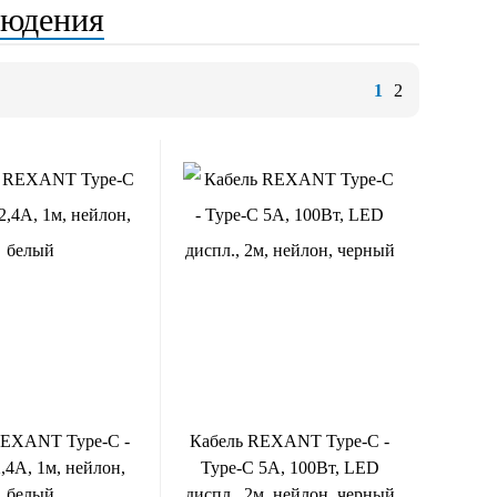
людения
1
2
REXANT Type-C -
Кабель REXANT Type-C -
,4A, 1м, нейлон,
Type-C 5A, 100Вт, LED
белый
диспл., 2м, нейлон, черный