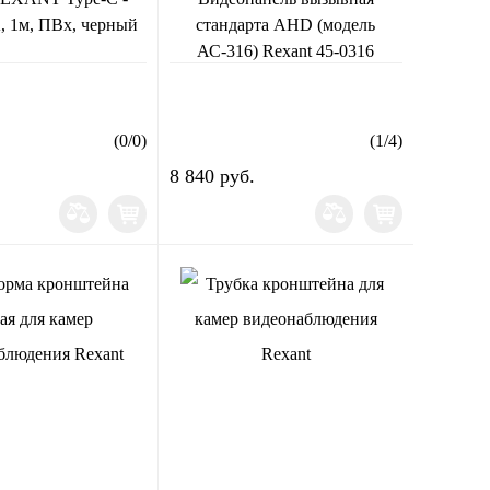
, 1м, ПВх, черный
стандарта AHD (модель
АС-316) Rexant 45-0316
(
0
/
0
)
(
1
/
4
)
8 840 руб.