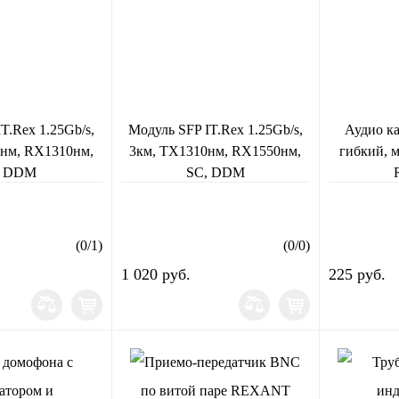
T.Rex 1.25Gb/s,
Модуль SFP IT.Rex 1.25Gb/s,
Аудио к
0нм, RX1310нм,
3км, TX1310нм, RX1550нм,
гибкий, м
, DDM
SC, DDM
(
0
/
1
)
(
0
/
0
)
1 020 руб.
225 руб.