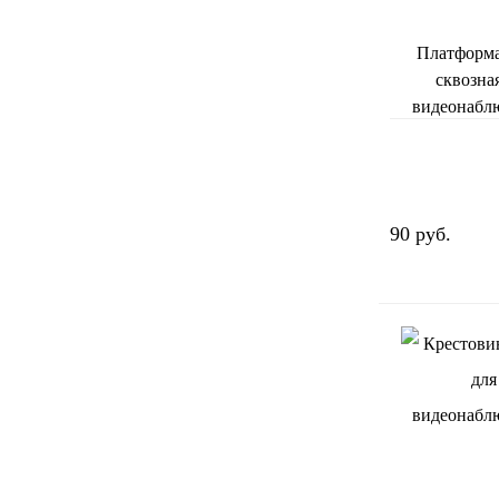
Платформа
сквозна
видеонабл
90 руб.