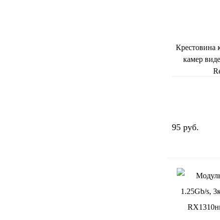
Крестовина 
камер вид
R
95 руб.