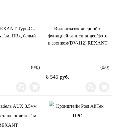
REXANT Type-C -
Видеоглазок дверной с
A, 1м, ПВх, белый
функцией записи видео/фото
и звонком(DV-112) REXANT
(
0
/
0
)
(
0
/
0
)
8 545 руб.