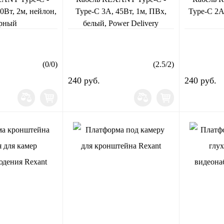
0Вт, 2м, нейлон,
Type-C 3A, 45Вт, 1м, ПВх,
Type-C 2A
рный
белый, Power Delivery
(
0
/
0
)
(
2.5
/
2
)
240 руб.
240 руб.