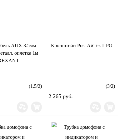
абель AUX 3.5мм
Кронштейн Post АйТек ПРО
еталл. оплетка 1м
REXANT
(
1.5
/
2
)
(
3
/
2
)
2 265 руб.