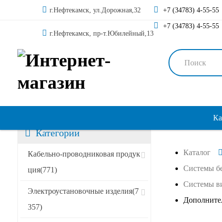
г.Нефтекамск, ул.Дорожная,32
+7 (34783) 4-55-55
+7 (34783) 4-55-55
г.Нефтекамск, пр-т.Юбилейный,13
Ка
Категории
Каталог
Сортировать по:
Кабельно-проводниковая продук
Системы б
ция
(771)
Системы в
Специальные предложения
Электроустановочные изделия
(7
Дополните
357)
Акции