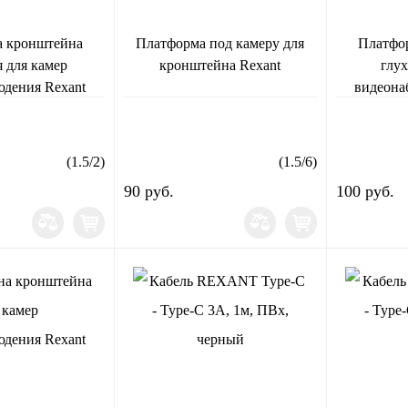
 кронштейна
Платформа под камеру для
Платфо
я для камер
кронштейна Rexant
глух
юдения Rexant
видеона
(
1.5
/
2
)
(
1.5
/
6
)
90 руб.
100 руб.