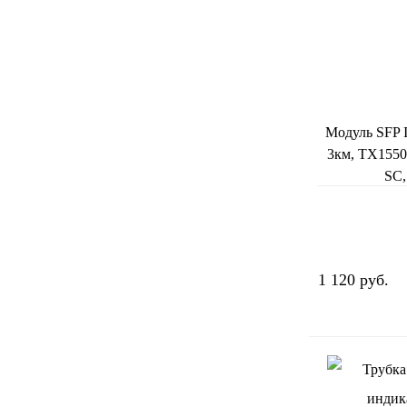
Модуль SFP I
3км, TX155
SC
1 120 руб.