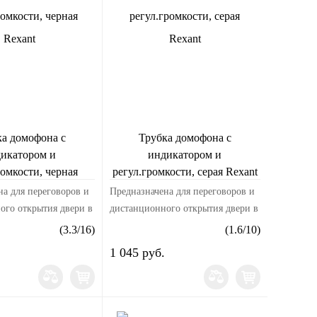
ка домофона с
Трубка домофона с
икатором и
индикатором и
ромкости, черная
регул.громкости, серая Rexant
Rexant
на для переговоров и
Предназначена для переговоров и
ого открытия двери в
дистанционного открытия двери в
отает c
подъезд. Работает c
(
3.3
/
16
)
(
1.6
/
10
)
ирными подъездными
многоквартирными подъездными
1 045 руб.
 Характеристики:
домофонами. Характеристики:
ри вызов...
Индикация при вызов...