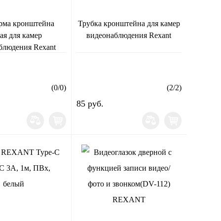
рма кронштейна
Трубка кронштейна для камер
ая для камер
видеонаблюдения Rexant
блюдения Rexant
(
0
/
0
)
(
2
/
2
)
85 руб.