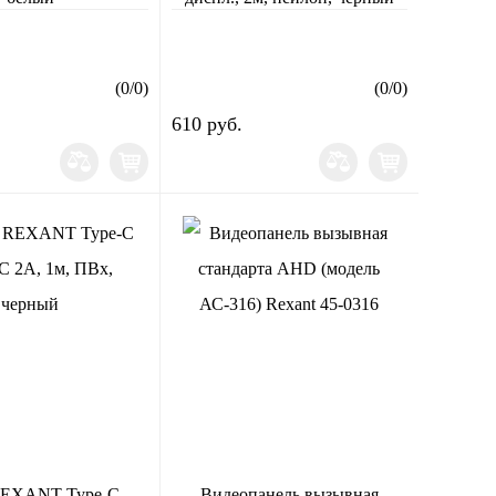
(
0
/
0
)
(
0
/
0
)
610 руб.
REXANT Type-C -
Видеопанель вызывная