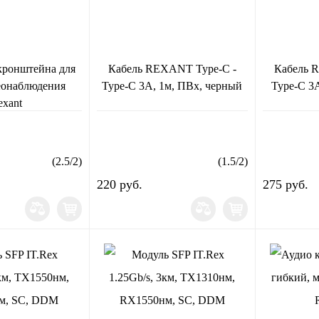
кронштейна для
Кабель REXANT Type-C -
Кабель 
еонаблюдения
Type-C 3A, 1м, ПВх, черный
Type-C 3
exant
(
2.5
/
2
)
(
1.5
/
2
)
220 руб.
275 руб.