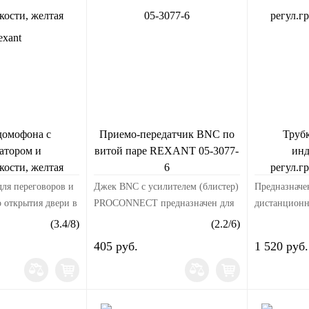
домофона с
Приемо-передатчик BNC по
Труб
атором и
витой паре REXANT 05-3077-
инд
кости, желтая
6
регул.г
exant
для переговоров и
Джек BNC c усилителем (блистер)
Предназначе
 открытия двери в
PROCONNECT предназначен для
дистанционн
ет c
приемо-передачи видеосигнала на
подъезд. Раб
(
3.4
/
8
)
(
2.2
/
6
)
ыми подъездными
большие дистанции по витой паре
многокварт
405 руб.
1 520 руб.
рактеристики:
без использования
домофонами.
вызов...
дополнительного пи...
Индикация п