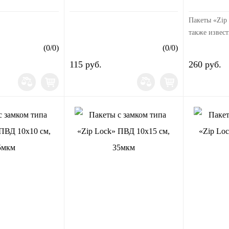
Пакеты «Zip 
также извест
«гриппер» —
(
0
/
0
)
(
0
/
0
)
пластиковые 
115 руб.
260 руб.
произведенн
полиэтиленов