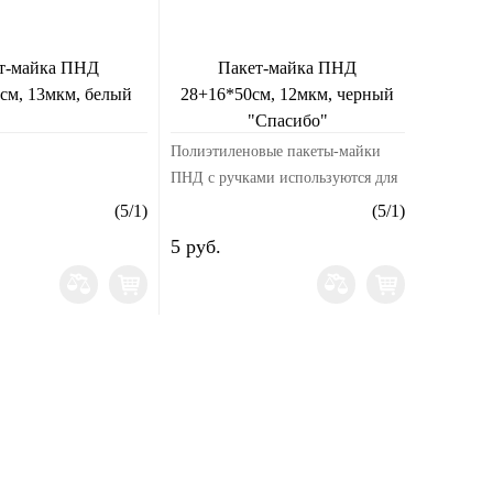
т-майка ПНД
Пакет-майка ПНД
см, 13мкм, белый
28+16*50см, 12мкм, черный
"Спасибо"
Полиэтиленовые пакеты-майки
ПНД с ручками используются для
хранения и транспортировки
(
5
/
1
)
(
5
/
1
)
любых товаров, в том числе и
5 руб.
продуктов питания. Пакет "майка"
из полиэтиле...