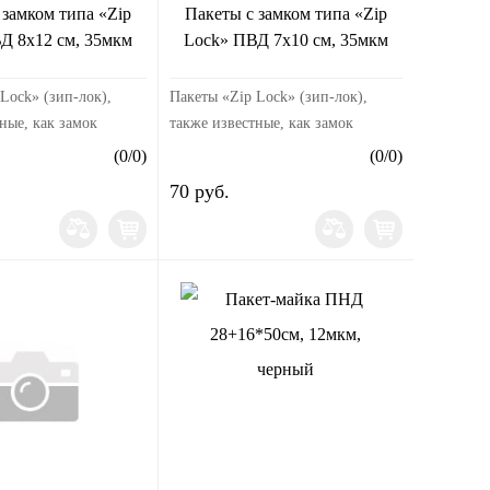
 замком типа «Zip
Пакеты с замком типа «Zip
Д 8х12 см, 35мкм
Lock» ПВД 7х10 см, 35мкм
Lock» (зип-лок),
Пакеты «Zip Lock» (зип-лок),
ные, как замок
также известные, как замок
 это универсальные
«гриппер» — это универсальные
(
0
/
0
)
(
0
/
0
)
пакеты с защелкой,
пластиковые пакеты с защелкой,
70 руб.
ые из
произведенные из
ых гранул высо...
полиэтиленовых гранул высо...