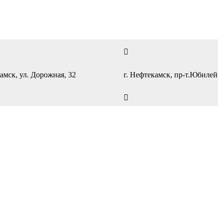
амск, ул. Дорожная, 32
г. Нефтекамск, пр-т.Юбиле
с 9:00 до 20:00
ПН-ПТ — с 9:00 до 19:00
с 10:00 до 19:00
СБ-ВС — с 10:00 до 18:00
)4-55-55
+7(34783)4-55-55