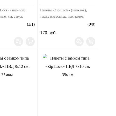
Lock» (зип-лок),
Пакеты «Zip Lock» (зип-лок),
ные, как замок
также известные, как замок
 это универсальные
«гриппер» — это универсальные
(
3
/
1
)
(
0
/
0
)
пакеты с защелкой,
пластиковые пакеты с защелкой,
170 руб.
ые из
произведенные из
ых гранул высо...
полиэтиленовых гранул высо...