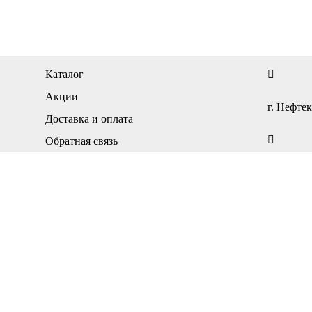
Каталог
Акции
г. Нефтек
Доставка и оплата
Обратная связь
Контакты
ПН-ПТ — 
Личный кабинет
Регистрация
Карта сайта
СБ-ВС — 
+7(34783