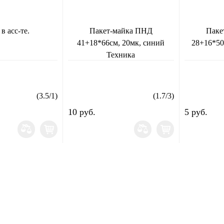
в асс-те.
Пакет-майка ПНД
Паке
41+18*66см, 20мк, синий
28+16*50
Техника
(
3.5
/
1
)
(
1.7
/
3
)
10 руб.
5 руб.