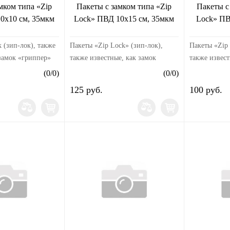
мком типа «Zip
Пакеты с замком типа «Zip
Пакеты с
0х10 см, 35мкм
Lock» ПВД 10х15 см, 35мкм
Lock» ПВ
 (зип-лок), также
Пакеты «Zip Lock» (зип-лок),
Пакеты «Zip 
 замок «гриппер»
также известные, как замок
также извест
льные пластиковые
«гриппер» — это универсальные
«гриппер» —
(
0
/
0
)
(
0
/
0
)
ой,
пластиковые пакеты с защелкой,
пластиковые 
125 руб.
100 руб.
из
произведенные из
произведенн
 гранул высоко...
полиэтиленовых гранул высо...
полиэтиленов