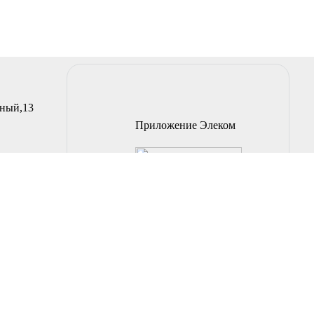
йный,13
Приложение Элеком
Загрузите на Android