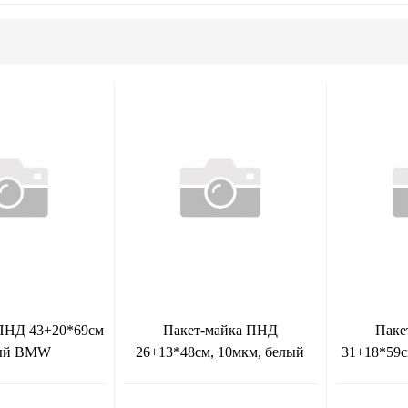
 ПНД 43+20*69см
Пакет-майка ПНД
Паке
ый BMW
26+13*48см, 10мкм, белый
31+18*59с