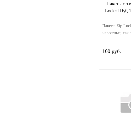
Пакеты с за
Lock» ПВД 1
Пакеты Zip Lock
известные, как
— это универса
пакеты с защелк
100 руб.
произведенные 
полиэтиленовых