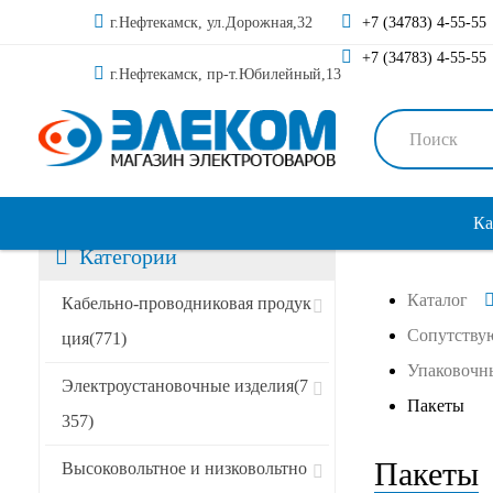
г.Нефтекамск, ул.Дорожная,32
+7 (34783) 4-55-55
+7 (34783) 4-55-55
г.Нефтекамск, пр-т.Юбилейный,13
Ка
Категории
Каталог
Сортировать по:
Кабельно-проводниковая продук
Сопутству
ция
(771)
Упаковочн
Специальные предложения
Электроустановочные изделия
(7
Пакеты
357)
Акции
Пакеты
Высоковольтное и низковольтно
Новинки