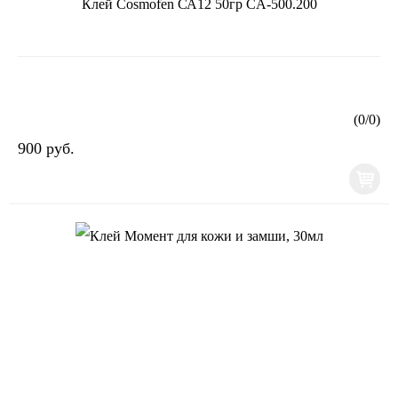
Клей Cosmofen СА12 50гр CA-500.200
(
0
/
0
)
900 руб.