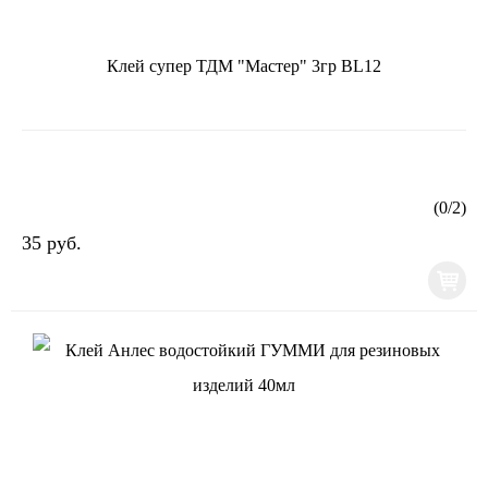
Клей супер ТДМ "Мастер" 3гр BL12
(
0
/
2
)
35 руб.