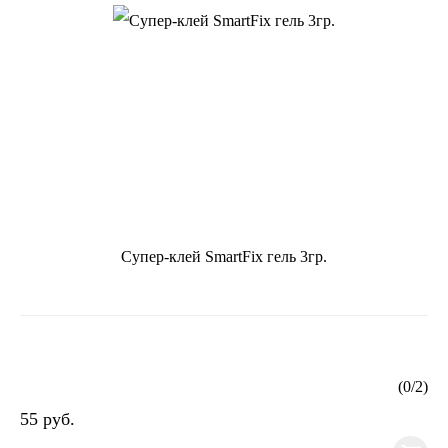
Супер-клей SmartFix гель 3гр.
(
0
/
2
)
55 руб.