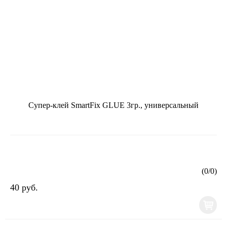
Супер-клей SmartFix GLUE 3гр., универсальный
(
0
/
0
)
40 руб.