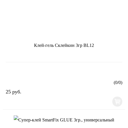
Клей-гель Склейкин 3гр BL12
(
0
/
0
)
25 руб.