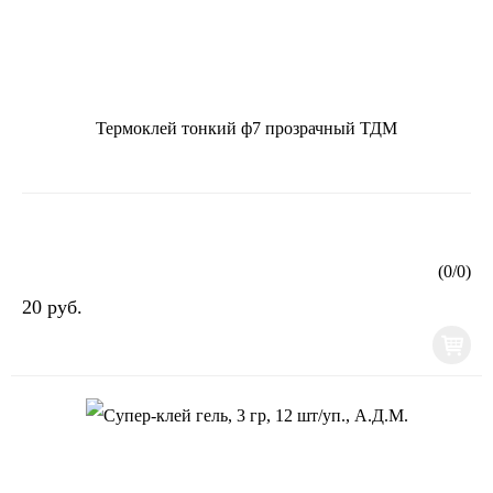
Термоклей тонкий ф7 прозрачный ТДМ
(
0
/
0
)
20 руб.