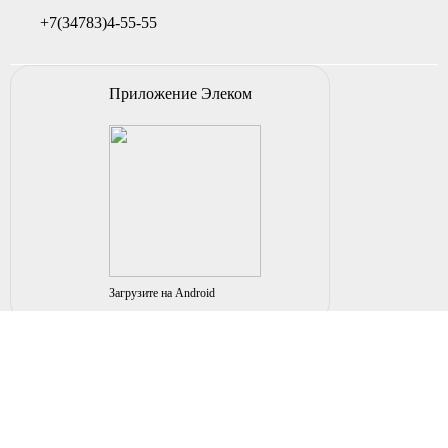
+7(34783)4-55-55
Приложение Элеком
Загрузите на Android
© 2004-2026 ИП НУРМУХАМЕТОВ Р.А. Все права
защищены.
Вы принимаете условия политики в отношении
обработки
персональных данных
и
пользовательского соглашения