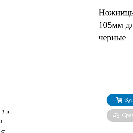
Ножниц
105мм дл
черные
Ку
:
3 шт.
Сра
3