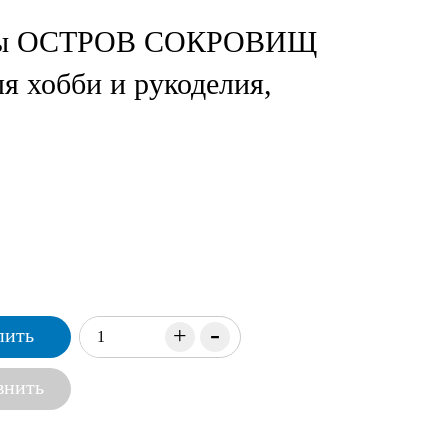
ы ОСТРОВ СОКРОВИЩ
я хобби и рукоделия,
-
+
пить
внить