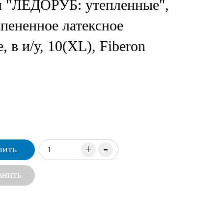
и "ЛЕДОРУБ: утепленные",
спененное латексное
, в и/у, 10(XL), Fiberon
-
+
пить
внить