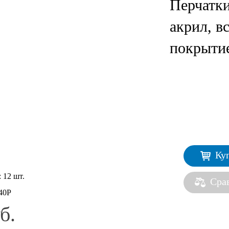
Перчатк
акрил, в
покрытие
Ку
:
12 шт.
Сра
40P
б.