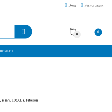
Вход
Регистрация
0
0
онтакты
 и/у, 10(XL), Fiberon