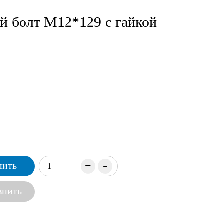
й болт М12*129 с гайкой
-
+
пить
внить