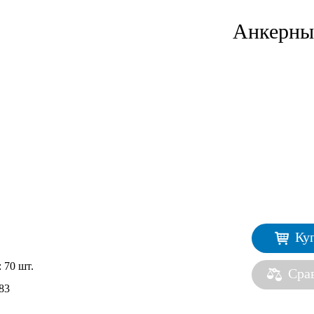
Анкерны
Ку
:
70 шт.
Сра
83