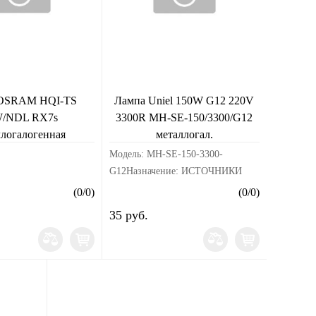
 OSRAM HQI-TS
Лампа Uniel 150W G12 220V
/NDL RX7s
3300R MH-SE-150/3300/G12
ллогалогенная
металлогал.
Модель: MH-SE-150-3300-
G12Назначение: ИСТОЧНИКИ
СВЕТАТип: Лампы
(
0
/
0
)
(
0
/
0
)
металлогалогенныеСтрана
35 руб.
производства: КитайСрок
годности: не ограниченСрок
гарантии, мес.: НетСр...