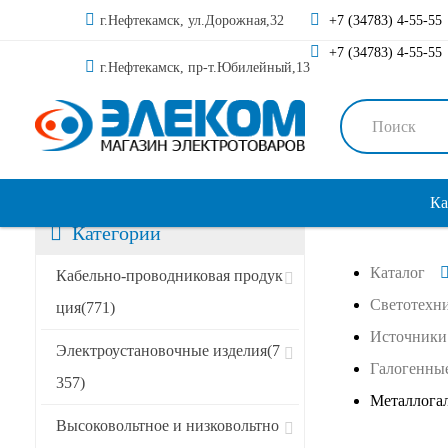
г.Нефтекамск, ул.Дорожная,32
+7 (34783) 4-55-55
+7 (34783) 4-55-55
г.Нефтекамск, пр-т.Юбилейный,13
Ка
Категории
Каталог
Сортировать по:
Кабельно-проводниковая продук
Светотехн
ция
(771)
Источники 
Специальные предложения
Электроустановочные изделия
(7
Галогенны
357)
Акции
Металлога
Высоковольтное и низковольтно
Новинки