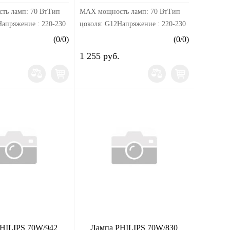
ть ламп: 70 ВтТип
MAX мощность ламп: 70 ВтТип
Напряжение : 220-230
цоколя: G12Напряжение : 220-230
мпература, К: 3000
ВЦветовая температура, К: 3000 —
(
0
/
0
)
(
0
/
0
)
товой поток, лм:
4200 КСветовой поток, лм: 3300
1 255 руб.
00 ЛмИндекс
— 23300 ЛмИндекс
и: 92 R...
цветопередачи: 92 R...
HILIPS 70W/942
Лампа PHILIPS 70W/830