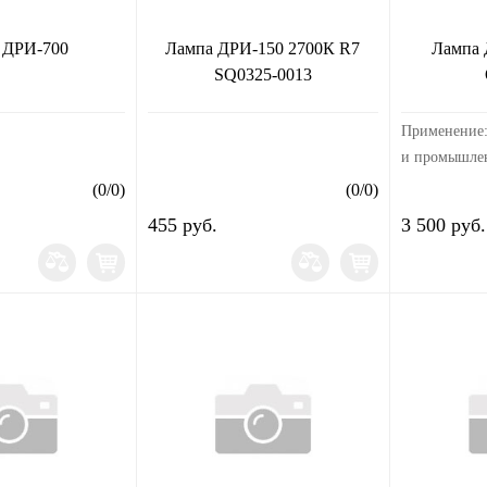
 ДРИ-700
Лампа ДРИ-150 2700К R7
Лампа 
SQ0325-0013
Применение:
и промышлен
Применяются
(
0
/
0
)
(
0
/
0
)
пускорегули
455 руб.
3 500 руб.
(ПРА) и им
устройством
22...