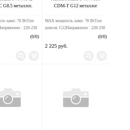
G8.5 металлог.
CDM-T G12 металлог
ть ламп: 70 ВтТип
MAX мощность ламп: 70 ВтТип
Напряжение : 220-230
цоколя: G12Напряжение : 220-230
мпература, К: 3000
ВЦветовая температура, К: 3000 —
(
0
/
0
)
(
0
/
0
)
товой поток, лм:
4200 КСветовой поток, лм: 3300
2 225 руб.
00 ЛмИндекс
— 23300 ЛмИндекс
и: 92 R...
цветопередачи: 92 R...