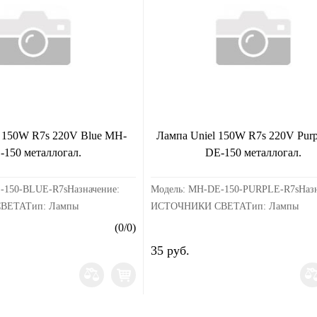
l 150W R7s 220V Blue MH-
Лампа Uniel 150W R7s 220V Pur
-150 металлогал.
DE-150 металлогал.
-150-BLUE-R7sНазначение:
Модель: MH-DE-150-PURPLE-R7sНазн
ВЕТАТип: Лампы
ИСТОЧНИКИ СВЕТАТип: Лампы
ныеСтрана производства:
металлогалогенныеСтрана производст
(
0
/
0
)
ости: не ограниченСрок
КитайСрок годности: не ограниченСр
35 руб.
НетСр...
гарантии, мес.: Нет...