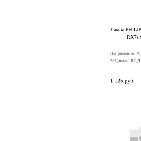
Лампа PHILI
RX7s м
Напряжение, V:
70Цоколь: R7sД
1 125 руб.