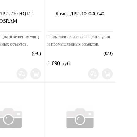
ДРИ-250 HQI-T
Лампа ДРИ-1000-6 Е40
OSRAM
 для освещения улиц
Применение: для освещения улиц
ных объектов.
и промышленных объектов.
 с
Применяются с
(
0
/
0
)
(
0
/
0
)
рующим аппаратом
пускорегулирующим аппаратом
1 690 руб.
пульсным зажигающим
(ПРА) и импульсным зажигающим
 (ИЗУ).Напряжение:
устройством (ИЗУ).Напряжение:
38...