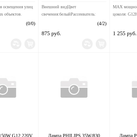
я освещения улиц
Внешний видЦвет
MAX мощнос
х объектов.
свечения:белыйРассеиватель:
цоколя: G12
прозрачныйМатериал корпуса:
ВЦветовая те
(
0
/
0
)
(
4
/
2
)
ющим аппаратом
стеклоРазмерыДлина изделия, мм:
— 4200 КСве
875 руб.
1 255 руб.
ьсным зажигающим
100Ширина изделия, мм:
3300 — 233
ЗУ).Напряжение:
30ЭлектрикаЦоколь:
цветопередач
G12Мощность, В...
 150W G12 220V
Лампа PHILIPS 35W/830
Лампа P