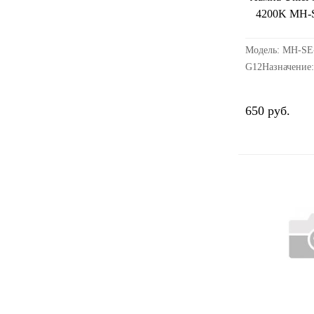
4200K МН-S
Модель: MH-SE-
G12Назначени
СВЕТАТип: Ла
металлогалоген
650 руб.
производства: 
годности: не о
гарантии, мес.: 