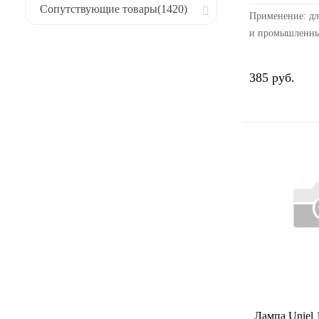
Сопутствующие товары
(1420)
Применение: дл
и промышленны
Применяются с
пускорегулиру
385 руб.
(ПРА) и импул
устройством (И
22...
Лампа Uniel