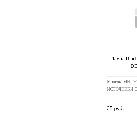
Лампа Unie
DE
Модель: MH-DE
ИСТОЧНИКИ С
металлогалоген
КитайСрок годн
35 руб.
гарантии, мес.: 