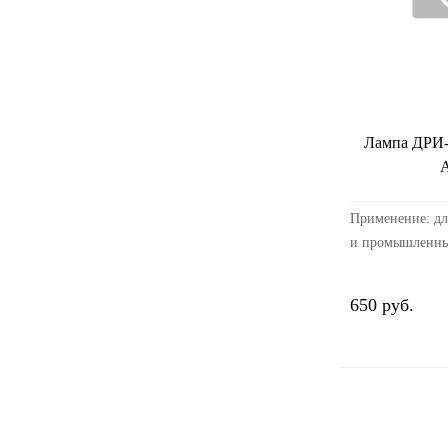
Лампа ДРИ-
Применение: дл
и промышленны
Применяются с
пускорегулиру
650 руб.
(ПРА) и импул
устройством (И
22...