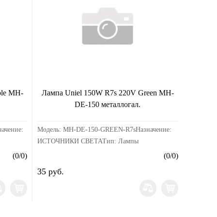
ple MH-
Лампа Uniel 150W R7s 220V Green MH-
DE-150 металлогал.
ачение:
Модель: MH-DE-150-GREEN-R7sНазначение:
ИСТОЧНИКИ СВЕТАТип: Лампы
ва:
металлогалогенныеСтрана производства:
(
0
/
0
)
(
0
/
0
)
ок
КитайСрок годности: не ограниченСрок
35 руб.
гарантии, мес.: НетС...