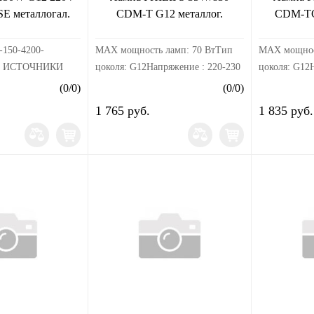
E металлогал.
CDM-T G12 металлог.
CDM-TC 
150-4200-
MAX мощность ламп: 70 ВтТип
MAX мощнос
е: ИСТОЧНИКИ
цоколя: G12Напряжение : 220-230
цоколя: G12
мпы
ВЦветовая температура, К: 3000
ВЦветовая те
(
0
/
0
)
(
0
/
0
)
ныеСтрана
— 4200 КСветовой поток, лм:
— 4200 КСве
1 765 руб.
1 835 руб.
КитайСрок
3300 — 23300 ЛмИндекс
3300 — 233
граниченСрок
цветопередачи: 92 R...
цветопередач
НетСр...