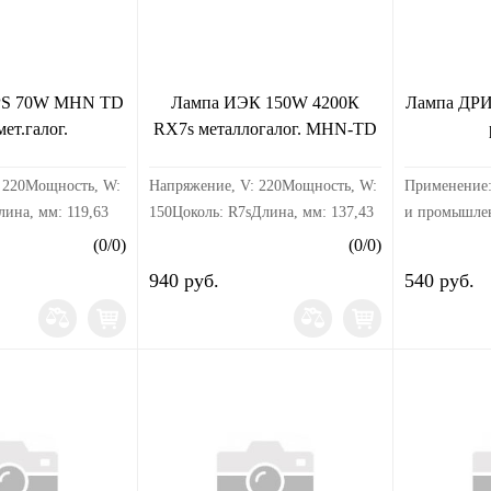
PS 70W MHN TD
Лампа ИЭК 150W 4200К
Лампа ДРИ
ет.галог.
RX7s металлогалог. MHN-TD
 220Мощность, W:
Напряжение, V: 220Мощность, W:
Применение:
лина, мм: 119,63
150Цоколь: R7sДлина, мм: 137,43
и промышлен
Применяются
(
0
/
0
)
(
0
/
0
)
пускорегули
940 руб.
540 руб.
(ПРА) и им
устройством
22...