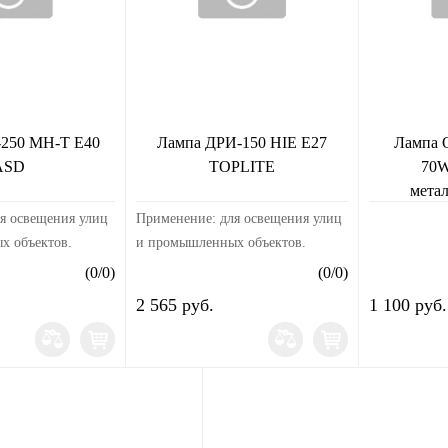
250 МН-T E40
Лампа ДРИ-150 HIE E27
Лампа
ASD
TOPLITE
70W
мета
я освещения улиц
Применение: для освещения улиц
х объектов.
и промышленных объектов.
Применяются с
(
0
/
0
)
(
0
/
0
)
ющим аппаратом
пускорегулирующим аппаратом
2 565 руб.
1 100 руб.
ьсным зажигающим
(ПРА) и импульсным зажигающим
ЗУ).Напряжение:
устройством (ИЗУ).Напряжение:
22...