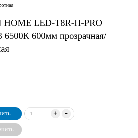
ротная
IN HOME LED-T8R-П-PRO
 6500К 600мм прозрачная/
ная
-
+
пить
внить