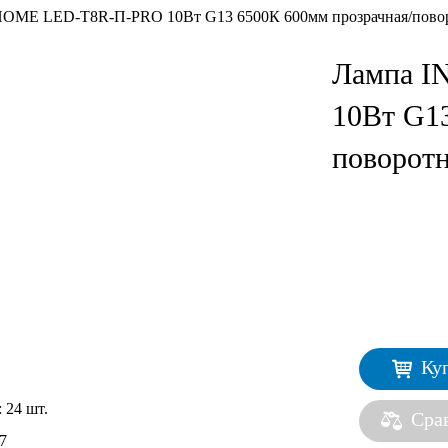
HOME LED-T8R-П-PRO 10Вт G13 6500К 600мм прозрачная/пово
Лампа 
10Вт G13
поворот
Ку
:
24 шт.
Сра
7