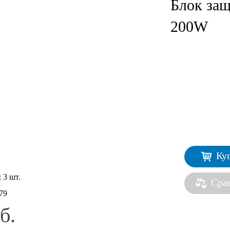
Блок защ
200W
Ку
:
3 шт.
Сра
79
б.