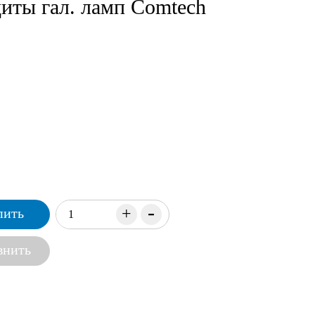
иты гал. ламп Comtech
-
+
пить
внить