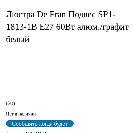
Люстра De Fran Подвес SP1-
1813-1В Е27 60Вт алюм./графит
белый
(
5
/
1
)
Нет в наличии
Сообщить когда будет