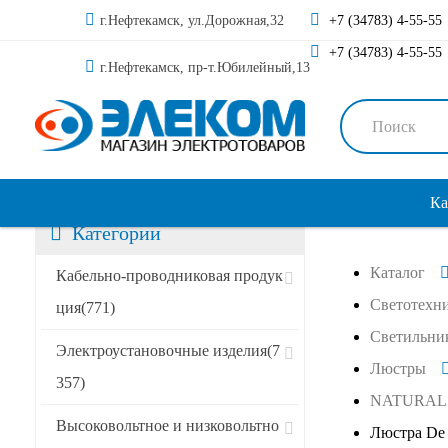
г.Нефтекамск, ул.Дорожная,32
+7 (34783) 4-55-55
+7 (34783) 4-55-55
г.Нефтекамск, пр-т.Юбилейный,13
Ка
Категории
Каталог
Кабельно-проводниковая продук
Светотехн
ция
(771)
Светильни
Электроустановочные изделия
(7
Люстры
357)
NATURAL
Высоковольтное и низковольтно
Люстра De 