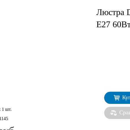
Люстра D
Е27 60Вт
Ку
:
1 шт.
Сра
1145