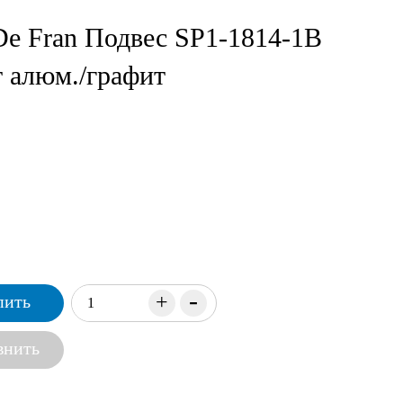
e Fran Подвес SP1-1814-1В
 алюм./графит
-
+
пить
внить