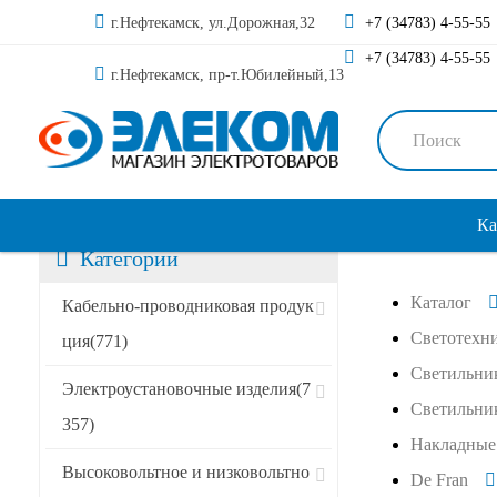
г.Нефтекамск, ул.Дорожная,32
+7 (34783) 4-55-55
+7 (34783) 4-55-55
г.Нефтекамск, пр-т.Юбилейный,13
Ка
Категории
Каталог
Кабельно-проводниковая продук
Светотехн
ция
(771)
Светильни
Электроустановочные изделия
(7
Светильник
357)
Накладные 
Высоковольтное и низковольтно
De Fran