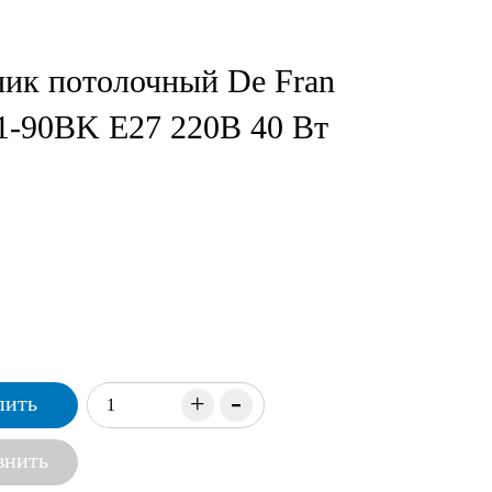
ник потолочный De Fran
1-90BK Е27 220В 40 Вт
-
+
пить
внить