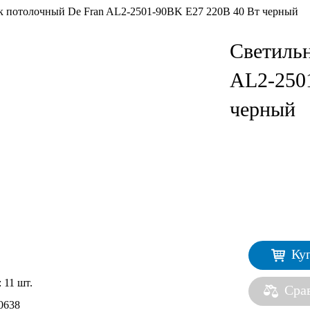
к потолочный De Fran AL2-2501-90BK Е27 220В 40 Вт черный
Светиль
AL2-250
черный
Ку
:
11 шт.
Сра
0638