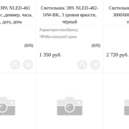
 ЭРА NLED-461
Светильник ЭРА NLED-482-
Светильн
с.,диммер, часы,
10W-BK, 3 уровня яркости,
3000/60
, дата, день
чёрный
етр, Коричневый
ХарактеристикиБренд:
ЭРАКоллекция/Серия:
ЭРАЦветовая температура:
(
0
/
0
)
(
0
/
0
)
6500KТип цоколя: LEDМатериал:
1 350 руб.
2 720 руб.
пластикЦвет: черныйМодель:
NLED-482-10W-BKСрок службы
или срок г...