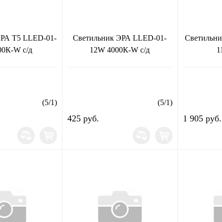
ЭРА T5 LLED-01-
Светильник ЭРА LLED-01-
Светильни
00К-W с/д
12W 4000К-W с/д
1
(
5
/
1
)
(
5
/
1
)
425 руб.
1 905 руб.