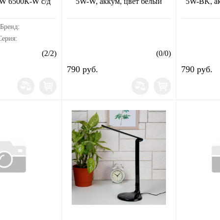
W 6500К-W с/д
5W-W, аккум, цвет белый
5W-BK, а
Бренд:
ерия:
мпература, К: 6
(
2
/
2
)
(
0
/
0
)
ED-01-12W-6500-
790 руб.
790 руб.
или срок
0 часовДиапазон