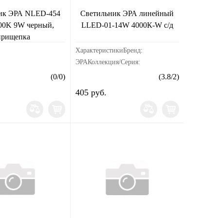
ик ЭРА NLED-454
Светильник ЭРА линейный
00K 9W черный,
LLED-01-14W 4000К-W с/д
прищепка
ХарактеристикиБренд:
ЭРАКоллекция/Серия:
ЭРАЦветовая температура, К: 4
(
0
/
0
)
(
3.8
/
2
)
000Модель: LLED-01-14W-4000-
405 руб.
WСрок службы или срок
годности: 30000 часовДиапазон
рабочих т...