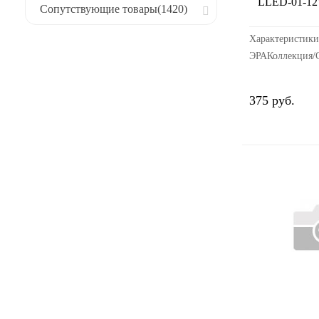
LLED-01-12
Сопутствующие товары
(1420)
Характеристики
ЭРАКоллекция/С
ЭРАЦветовая те
500Модель: LL
375 руб.
WСрок службы 
годности: 3000
рабочих т...