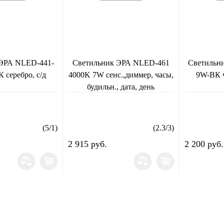
ЭРА NLED-441-
Светильник ЭРА NLED-461
Светильн
 серебро, с/д
4000K 7W сенс.,диммер, часы,
9W-ВК ч
будильн., дата, день
нед.,термометр, Черный
(
5
/
1
)
(
2.3
/
3
)
2 915 руб.
2 200 руб.