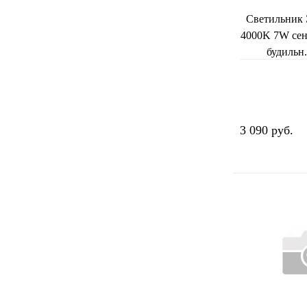
Светильник
4000K 7W сен
будильн.
нед.,термом
3 090 руб.