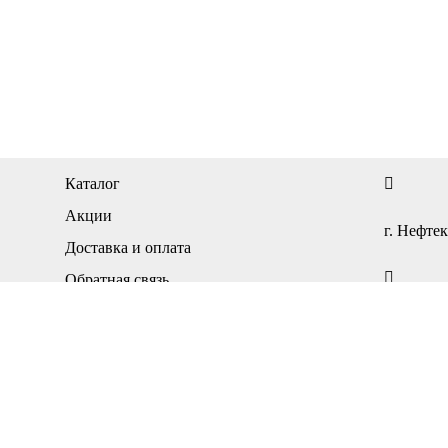
Каталог
Акции
г. Нефтек
Доставка и оплата
Обратная связь
Контакты
ПН-ПТ — 
Личный кабинет
Регистрация
Карта сайта
СБ-ВС — 