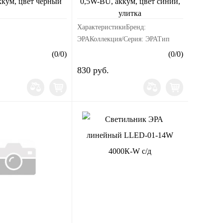
ккум, цвет черный
0,5W-BU, аккум, цвет синий,
улитка
ХарактеристикиБренд:
ЭРАКоллекция/Серия: ЭРАТип
цоколя: LEDМатериал:
(
0
/
0
)
(
0
/
0
)
пластикЦвет: СинийМодель:
830 руб.
NLED-405-0.5W-BUСрок службы
или срок годности: -Диапазон
рабочих ...