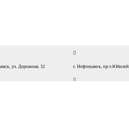
амск, ул. Дорожная, 32
г. Нефтекамск, пр-т.Юбиле
с 9:00 до 20:00
ПН-ПТ — с 9:00 до 19:00
с 10:00 до 19:00
СБ-ВС — с 10:00 до 18:00