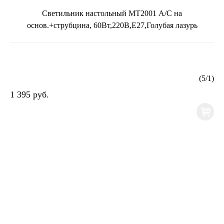
Светильник настольный МТ2001 А/С на
основ.+струбцина, 60Вт,220В,Е27,Голубая лазурь
(
5
/
1
)
1 395 руб.