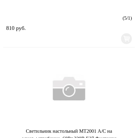
(
5
/
1
)
810 руб.
Светильник настольный МТ2001 А/С на