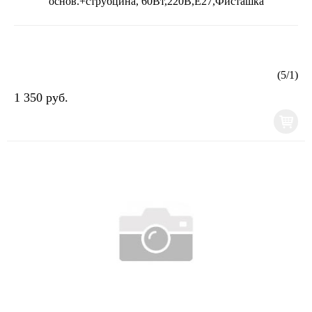
основ.+струбцина, 60Вт,220В,Е27,Фисташка
(
5
/
1
)
1 350 руб.