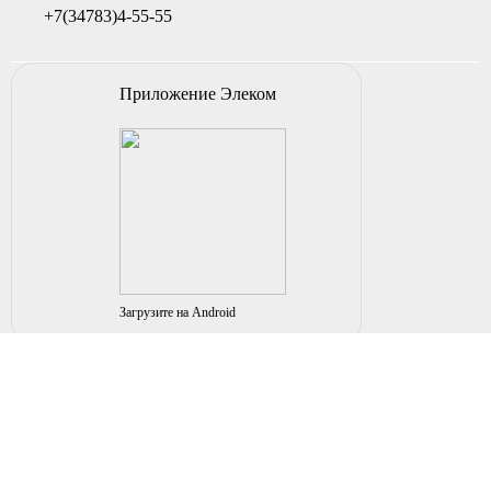
+7(34783)4-55-55
Приложение Элеком
Загрузите на Android
© 2004-2026 ИП НУРМУХАМЕТОВ Р.А. Все права
защищены.
Вы принимаете условия политики в отношении
обработки
персональных данных
и
пользовательского соглашения