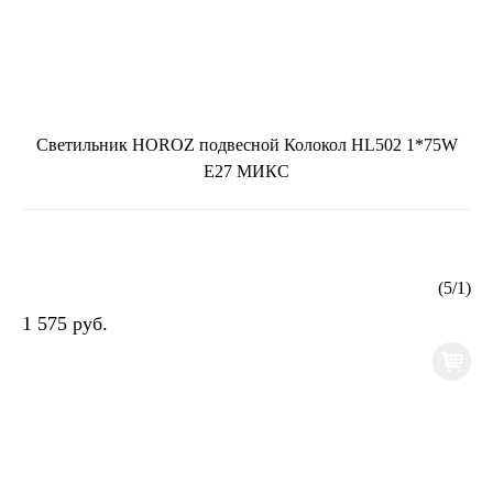
Светильник HOROZ подвесной Колокол HL502 1*75W
Е27 МИКС
(
5
/
1
)
1 575 руб.