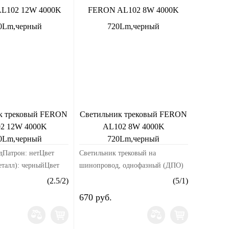
к трековый FERON
Светильник трековый FERON
2 12W 4000K
AL102 8W 4000K
0Lm,черный
720Lm,черный
Патрон: нетЦвет
Светильник трековый на
еталл): черныйЦвет
шинопровод, однофазный (ДПО)
елыйМатериал корпуса:
FERON AL102, 8W, 4000К
(
2.5
/
2
)
(
5
/
1
)
змерыДлина изделия,
(белый), 170-265V, 720Lm, угол
670 руб.
а изделия, мм:
освещения 35°, цвет черный,
де...
корпус алюминий, рассеиват...