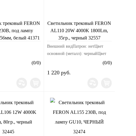
к трековый FERON
Светильник трековый FERON
30В, под лампу
AL110 20W 4000K 1800Lm,
56мм, белый 41371
35гр., черный 32557
Внешний видПатрон: нетЦвет
основной (металл): черныйЦвет
свечения: белыйМатериал корпуса:
(
0
/
0
)
(
0
/
0
)
алюминийРазмерыДлина изделия,
1 220 руб.
мм: 105Ширина изделия, мм:
105Высота изд...