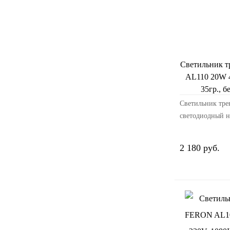
Светильник 
AL110 20W 
35гр., 
Светильник тре
светодиодный н
однофазный (
AL110, 20W, 40
2 180 руб.
1800Lm, угол о
белый, корпус 