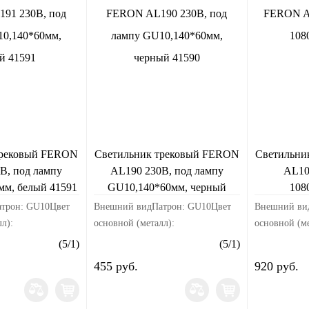
трековый FERON
Светильник трековый FERON
Светильни
В, под лампу
AL190 230В, под лампу
AL10
мм, белый 41591
GU10,140*60мм, черный
108
41590
трон: GU10Цвет
Внешний видПатрон: GU10Цвет
Внешний вид
л):
основной (металл):
основной (м
корпуса:
черныйМатериал корпуса:
свечения: б
(
5
/
1
)
(
5
/
1
)
ина изделия, мм:
стальРазмерыДлина изделия, мм:
алюминийРа
455 руб.
920 руб.
ия, мм: 60Высота
60Ширина изделия, мм: 60Высота
мм: 80Ширин
40ЭлектрикаМощ...
изделия, мм: 140ЭлектрикаМо...
129Высота из