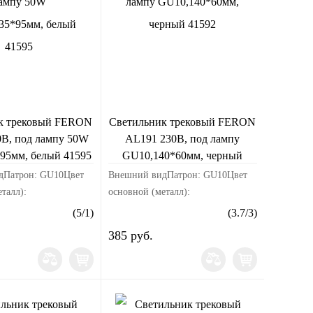
к трековый FERON
Светильник трековый FERON
В, под лампу 50W
AL191 230В, под лампу
95мм, белый 41595
GU10,140*60мм, черный
41592
дПатрон: GU10Цвет
Внешний видПатрон: GU10Цвет
талл):
основной (металл):
ал корпуса:
черныйМатериал корпуса:
(
5
/
1
)
(
3.7
/
3
)
змерыДлина изделия,
стальРазмерыДлина изделия, мм:
385 руб.
а изделия, мм:
60Ширина изделия, мм: 60Высота
делия, мм:
изделия, мм: 140ЭлектрикаМо...
...