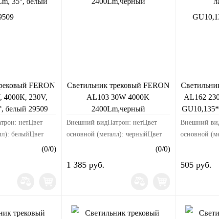
трековый FERON
Светильник трековый FERON
Светильни
 4000К, 230V,
AL103 30W 4000K
AL162 230
°, белый 29509
2400Lm,черный
GU10,135*
трон: нетЦвет
Внешний видПатрон: нетЦвет
Внешний ви
лл): белыйЦвет
основной (металл): черныйЦвет
основной (ме
йМатериал корпуса:
свечения: белыйМатериал корпуса:
белыйМатери
(
0
/
0
)
(
0
/
0
)
рыДлина изделия,
алюминийРазмерыДлина изделия,
алюминийРа
1 385 руб.
505 руб.
зделия, мм:
мм: 150Ширина изделия, мм:
мм: 90Ширин
...
90Высота изде...
75Высота из
180Электрика