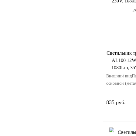
Светильник 
AL100 12W,
1080Lm, 35
Внешний видПа
основной (мета
свечения: белы
алюминийРазме
835 руб.
мм: 70Ширина и
93Высота издели