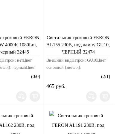
к трековый FERON
Светильник трековый FERON
W 4000K 1080Lm,
AL155 230В, под лампу GU10,
, черный 32445
ЧЕРНЫЙ 32474
Патрон: нетЦвет
Внешний видПатрон: GU10Цвет
еталл): черныйЦвет
основной (металл):
елыйМатериал корпуса:
черныйМатериал корпуса:
(
0
/
0
)
(
2
/
1
)
змерыДлина изделия,
алюминийРазмерыДлина изделия,
465 руб.
а изделия, мм:
мм: 56Ширина изделия, мм:
ел...
56Высота изделия, мм:
190Электрик...