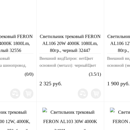
трековый FERON
Светильник трековый FERON
Светильни
4000K 1800Lm,
AL106 20W 4000K 1080Lm,
AL106 12
белый 32556
80гр., черный 32447
80гр.
ковый
Внешний видПатрон: нетЦвет
Внешний вид
а шинопровод,
основной (металл): черныйЦвет
основной (м
ДПО) FERON
свечения: белыйМатериал корпуса:
свечения: б
(
0
/
0
)
(
3.5
/
1
)
00К (белый), 230V,
алюминийРазмерыДлина изделия,
алюминийРа
2 325 руб.
1 900 руб.
свещения 35°, цвет
мм: 85Ширина изделия, мм:
мм: 85Ширин
алюминий,...
70Высота издел...
55Высота изд