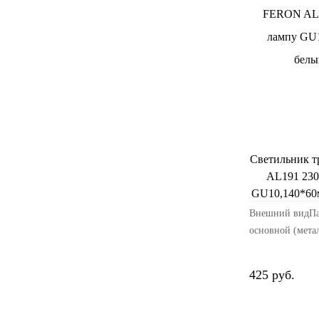
Светильник 
AL191 230
GU10,140*60
Внешний видПа
основной (метал
белыйМатериал 
стальРазмерыДл
425 руб.
60Ширина издел
изделия, мм: 1