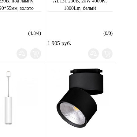
30В, под лампу
AL131 230В, 20W 4000K,
0*55мм, золото
1800Lm, белый
(
4.8
/
4
)
(
0
/
0
)
1 905 руб.