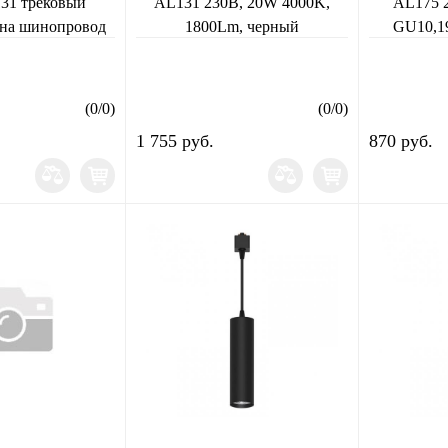
131 трековый
AL131 230В, 20W 4000K,
AL175 2
 на шинопровод
1800Lm, черный
GU10,19
 60 градусов
рный
(
0
/
0
)
(
0
/
0
)
1 755 руб.
870 руб.