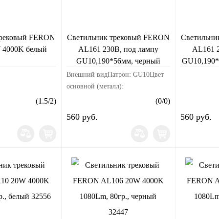
трековый FERON
Светильник трековый FERON
Светильни
 4000K белый
AL161 230В, под лампу
AL161 2
GU10,190*56мм, черный
GU10,190*
41370
Внешний видПатрон: GU10Цвет
основной (металл):
черныйМатериал корпуса:
(
1.5
/
2
)
(
0
/
0
)
алюминийРазмерыДлина изделия,
560 руб.
560 руб.
мм: 56Ширина изделия, мм:
56Высота изделия, мм:
190Электрик...