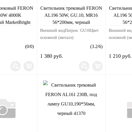
трековый FERON
Светильник трековый FERON
Светильни
40W 4000K
AL196 50W, GU.10, MR16
AL196 5
й MarketBright
56*200мм, черный
56*2
Внешний видПатрон: GU10Цвет
Внешний ви
основной (металл):
основной (ме
черныйМатериал корпуса:
белыйМатери
(
0
/
0
)
(
3.2
/
6
)
алюминийРазмерыДлина изделия,
алюминийРа
1 380 руб.
1 210 руб.
мм: 56Ширина изделия, мм:
мм: 56Ширин
56Высота изделия, мм:
56Высота из
200Электрик...
200Электрика