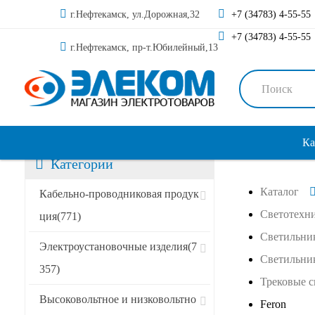
г.Нефтекамск, ул.Дорожная,32
+7 (34783) 4-55-55
+7 (34783) 4-55-55
г.Нефтекамск, пр-т.Юбилейный,13
Ка
Категории
Каталог
Сортировать по:
Кабельно-проводниковая продук
Светотехн
ция
(771)
Светильни
Специальные предложения
Электроустановочные изделия
(7
Светильник
357)
Акции
Трековые 
Высоковольтное и низковольтно
Новинки
Feron