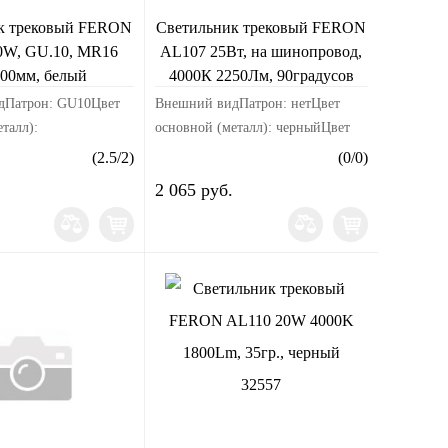
к трековый FERON
Светильник трековый FERON
0W, GU.10, MR16
AL107 25Вт, на шинопровод,
00мм, белый
4000К 2250Лм, 90градусов
ЧЕРНЫЙ 32478
дПатрон: GU10Цвет
Внешний видПатрон: нетЦвет
талл):
основной (металл): черныйЦвет
ал корпуса:
свечения: белыйМатериал корпуса:
(
2.5
/
2
)
(
0
/
0
)
змерыДлина изделия,
алюминийРазмерыДлина изделия,
2 065 руб.
а изделия, мм:
мм: 103Ширина изделия, мм:
делия, мм:
103Высота изд...
...