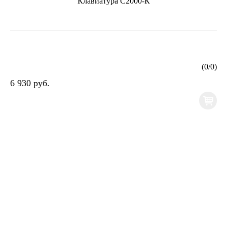
Клавиатура С2000-К
(
0
/
0
)
6 930 руб.