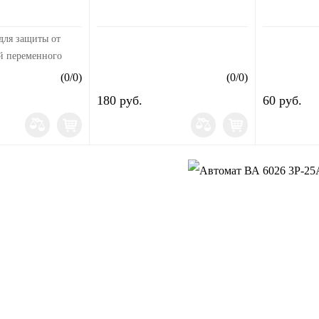
для защиты от
eй пepeмeннoгo
и aнaлoгичнoгo
(
0
/
0
)
(
0
/
0
)
180 руб.
60 руб.