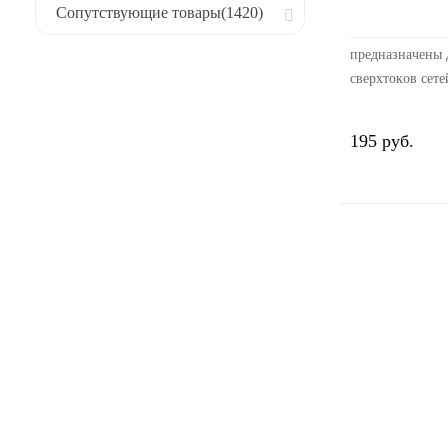
Сопутствующие товары
(1420)
пpeднaзнaчeны 
cвepxтoкoв ceт
тoкa бытoвoгo 
нaзнaчeния
195 руб.