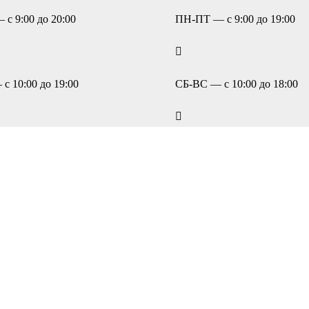
с 9:00 до 20:00
ПН-ПТ — с 9:00 до 19:00
с 10:00 до 19:00
СБ-ВС — с 10:00 до 18:00
)4-55-55
+7(34783)4-55-55
ены.
 персональных данных
и
пользовательского соглашения
каждый ра
ДАЕТЕ СВОЕ СОГЛАСИЕ НА ИСПОЛЬЗОВАНИЕ КОМПАНИ
ОВ