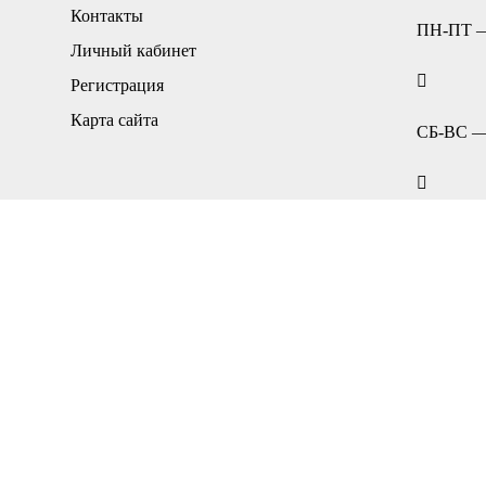
Контакты
ПН-ПТ — 
Личный кабинет
Регистрация
Карта сайта
СБ-ВС — 
+7(34783
© 2004-2026 ИП НУРМУХАМЕТОВ Р.А. Все права защищ
Вы принимаете условия политики в отношении
обработки
связи на сайте elecom02.ru
ПРИ ИСПОЛЬЗОВАНИИ ДАННОГО САЙТА ВЫ ПОДТВЕРЖ
СОГЛАШЕНИЕМ В ОТНОШЕНИИ ДАННОГО ТИПА ФАЙЛ
×