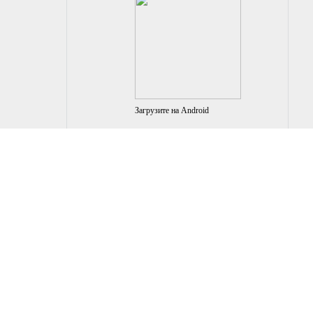
Загрузите на Android
з, когда оставляете свои данные в любой форме обратной
ЕЙ COOKIE-ФАЙЛОВ В СООТВЕТСТВИИ С НАСТОЯЩИМ