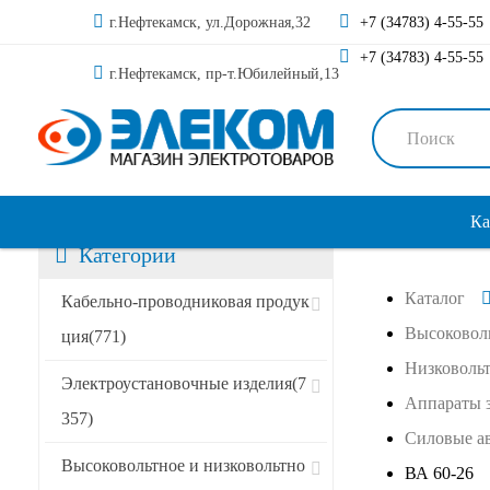
г.Нефтекамск, ул.Дорожная,32
+7 (34783) 4-55-55
+7 (34783) 4-55-55
г.Нефтекамск, пр-т.Юбилейный,13
Ка
Категории
Каталог
Сортировать по:
Кабельно-проводниковая продук
Высоковоль
ция
(771)
Низковольт
Специальные предложения
Электроустановочные изделия
(7
Аппараты 
357)
Акции
Силовые а
Высоковольтное и низковольтно
Новинки
ВА 60-26