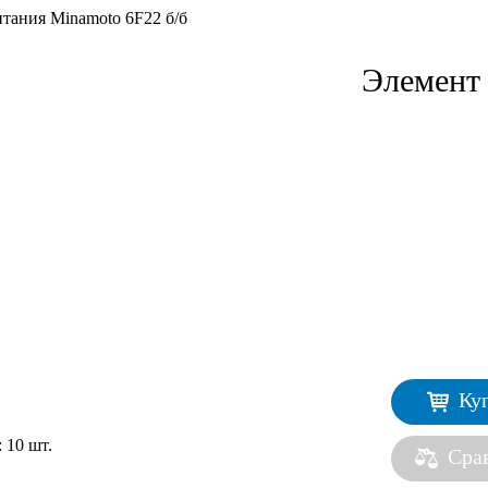
тания Minamoto 6F22 б/б
Элемент 
Ку
:
10 шт.
Сра