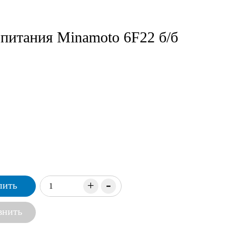
питания Minamoto 6F22 б/б
-
+
пить
внить