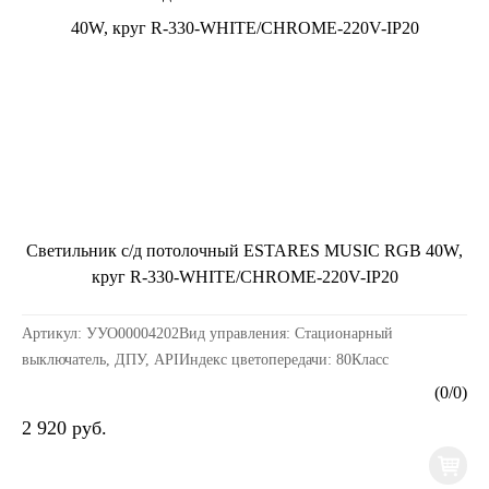
Светильник с/д потолочный ESTARES MUSIC RGB 40W,
круг R-330-WHITE/CHROME-220V-IP20
Артикул: УУО00004202Вид управления: Стационарный
выключатель, ДПУ, APIИндекс цветопередачи: 80Класс
электробезопасности: IКоэффициент пульсации: 0,2Материалы к...
(
0
/
0
)
2 920 руб.