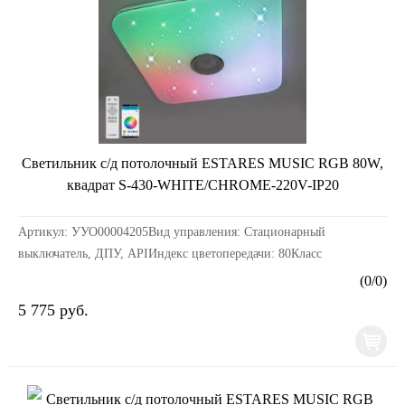
Светильник с/д потолочный ESTARES MUSIC RGB 80W,
квадрат S-430-WHITE/CHROME-220V-IP20
Артикул: УУО00004205Вид управления: Стационарный
выключатель, ДПУ, APIИндекс цветопередачи: 80Класс
электробезопасности: IКоэффициент пульсации: 0,2Материалы к...
(
0
/
0
)
5 775 руб.