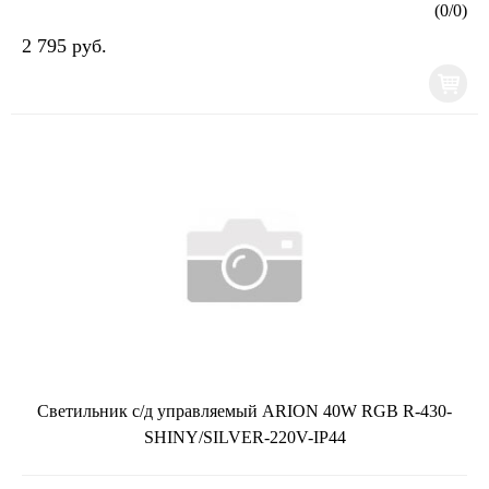
электробезопасности: IIКоэффициент пульсации: 0,2Материалы
(
0
/
0
)
корпу...
2 795 руб.
Светильник с/д управляемый ARION 40W RGB R-430-
SHINY/SILVER-220V-IP44