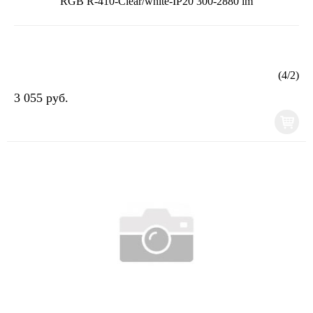
RGB R-410-Clear/white-IP20 300-2880 lm
(
4
/
2
)
3 055 руб.