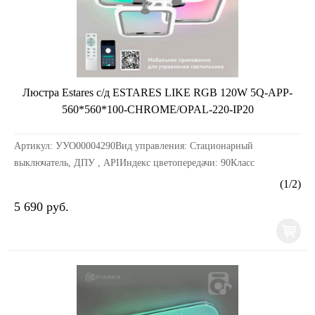
Люстра Estares с/д ESTARES LIKE RGB 120W 5Q-APP-
560*560*100-CHROME/OPAL-220-IP20
Артикул: УУО00004290Вид управления: Стационарный
выключатель, ДПУ , APIИндекс цветопередачи: 90Класс
электробезопасности: IКоэффициент пульсации: 0,2Материалы ...
(
1
/
2
)
5 690 руб.