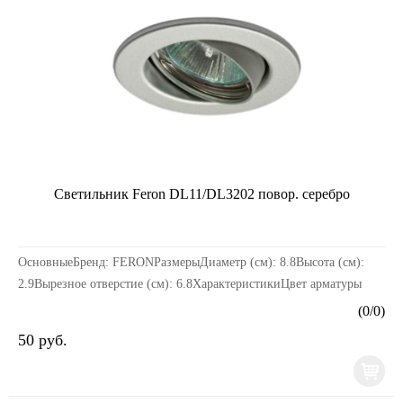
Светильник Feron DL11/DL3202 повор. серебро
ОсновныеБренд: FERONРазмерыДиаметр (см): 8.8Высота (см):
2.9Вырезное отверстие (см): 6.8ХарактеристикиЦвет арматуры
(основания): СереброМатериал: МеталлТип: Для...
(
0
/
0
)
50 руб.