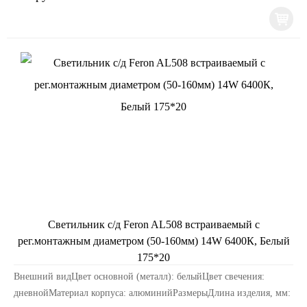
Светильник с/д Feron AL508 встраиваемый с
рег.монтажным диаметром (50-160мм) 14W 6400К, Белый
175*20
Внешний видЦвет основной (металл): белыйЦвет свечения:
дневнойМатериал корпуса: алюминийРазмерыДлина изделия, мм: