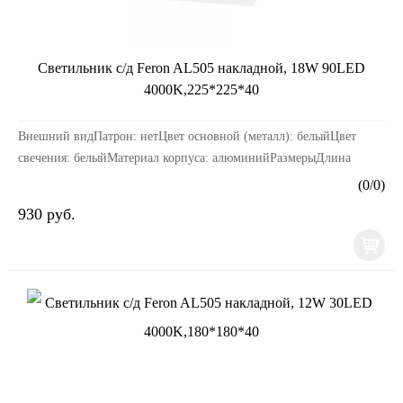
Светильник с/д Feron AL505 накладной, 18W 90LED
4000K,225*225*40
Внешний видПатрон: нетЦвет основной (металл): белыйЦвет
свечения: белыйМатериал корпуса: алюминийРазмерыДлина
изделия, мм: 200Ширина изделия, мм: 200Высота изде...
(
0
/
0
)
930 руб.