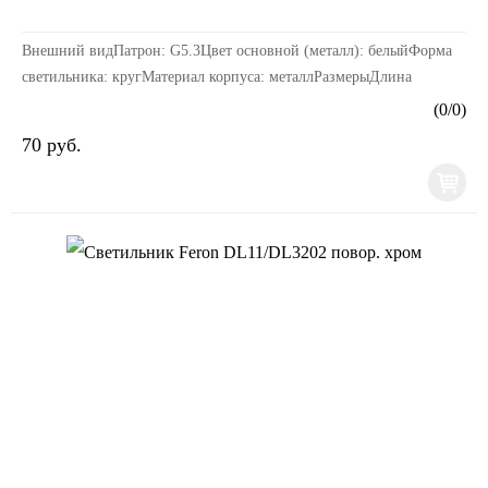
Внешний видПатрон: G5.3Цвет основной (металл): белыйФорма
светильника: кругМатериал корпуса: металлРазмерыДлина
изделия, мм: 80Ширина изделия, мм: 80Высота изде...
(
0
/
0
)
70 руб.