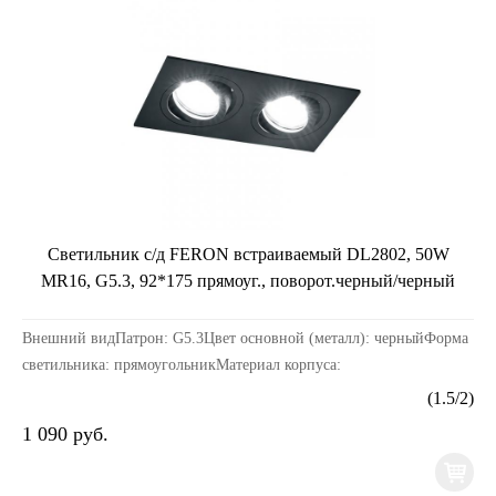
Светильник с/д FERON встраиваемый DL2802, 50W
MR16, G5.3, 92*175 прямоуг., поворот.черный/черный
Внешний видПатрон: G5.3Цвет основной (металл): черныйФорма
светильника: прямоугольникМатериал корпуса:
металлРазмерыДлина изделия, мм: 175Ширина изделия, мм: 92...
(
1.5
/
2
)
1 090 руб.