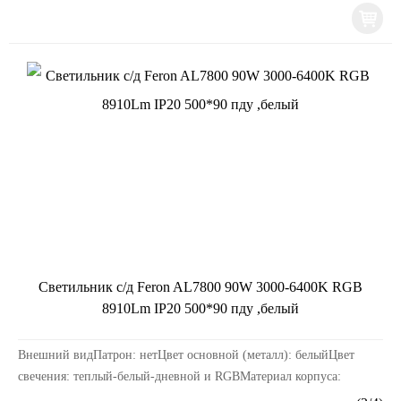
Светильник с/д Feron AL7800 90W 3000-6400K RGB
8910Lm IP20 500*90 пду ,белый
Внешний видПатрон: нетЦвет основной (металл): белыйЦвет
свечения: теплый-белый-дневной и RGBМатериал корпуса:
штампованная стальРазмерыДлина изделия, мм: 500Шир...