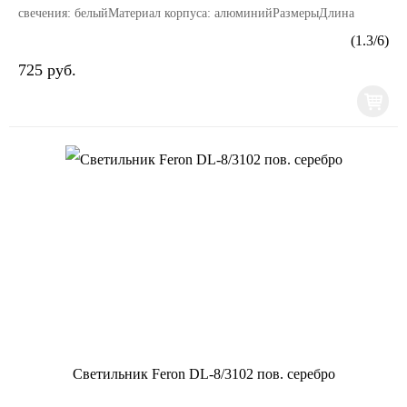
свечения: белыйМатериал корпуса: алюминийРазмерыДлина
изделия, мм: 200Ширина изделия, мм: 200Высота изде...
(
1.3
/
6
)
725 руб.
Светильник Feron DL-8/3102 пов. серебро