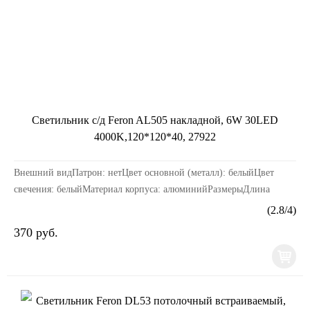
Светильник с/д Feron AL505 накладной, 6W 30LED
4000K,120*120*40, 27922
Внешний видПатрон: нетЦвет основной (металл): белыйЦвет
свечения: белыйМатериал корпуса: алюминийРазмерыДлина
изделия, мм: 110Ширина изделия, мм: 110Высота изде...
(
2.8
/
4
)
370 руб.