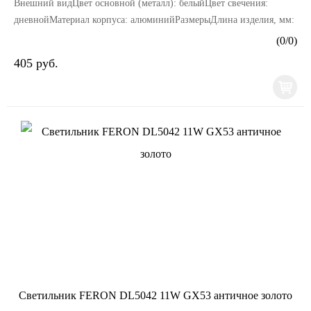
Внешний видЦвет основной (металл): белыйЦвет свечения:
дневнойМатериал корпуса: алюминийРазмерыДлина изделия, мм:
100Ширина изделия, мм: 100Высота изделия, мм: ...
(
0
/
0
)
405 руб.
Светильник FERON DL5042 11W GX53 античное золото