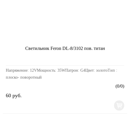
Светильник Feron DL-8/3102 пов. титан
Напряжение: 12VМощность: 35WПатрон: G4Цвет: золотоТип :
плоско- поворотный
(
0
/
0
)
60 руб.