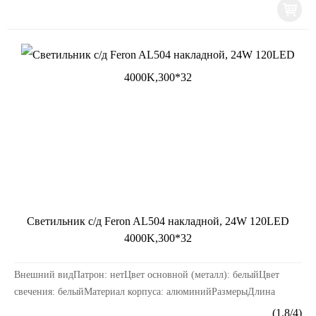
Светильник с/д Feron AL504 накладной, 24W 120LED
4000K,300*32
Внешний видПатрон: нетЦвет основной (металл): белыйЦвет
свечения: белыйМатериал корпуса: алюминийРазмерыДлина
изделия, мм: 284Ширина изделия, мм: 284Высота изде...
(
1.8
/
4
)