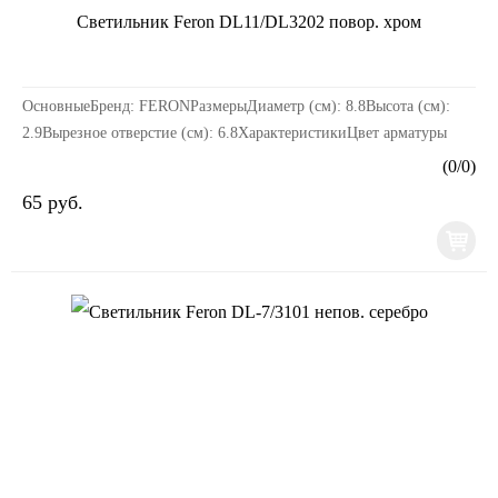
Светильник Feron DL11/DL3202 повор. хром
ОсновныеБренд: FERONРазмерыДиаметр (см): 8.8Высота (см):
2.9Вырезное отверстие (см): 6.8ХарактеристикиЦвет арматуры
(основания): ХромМатериал: МеталлТип: Для на...
(
0
/
0
)
65 руб.