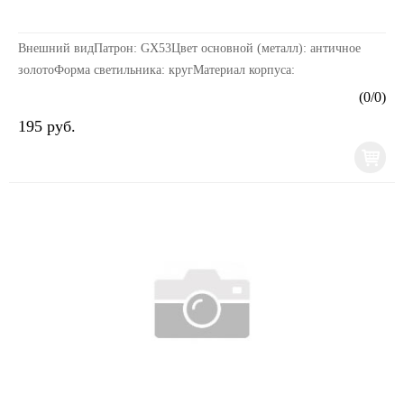
Внешний видПатрон: GX53Цвет основной (металл): античное
золотоФорма светильника: кругМатериал корпуса:
металлРазмерыДлина изделия, мм: 106Ширина изделия, мм: 10...
(
0
/
0
)
195 руб.