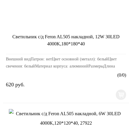
Светильник с/д Feron AL505 накладной, 12W 30LED
4000K,180*180*40
Внешний видПатрон: нетЦвет основной (металл): белыйЦвет
свечения: белыйМатериал корпуса: алюминийРазмерыДлина
изделия, мм: 160Ширина изделия, мм: 160Высота изде...
(
0
/
0
)
620 руб.