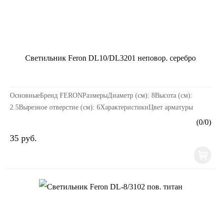
Светильник Feron DL10/DL3201 неповор. серебро
ОсновныеБренд FERONРазмерыДиаметр (см): 8Высота (см):
2.5Вырезное отверстие (см): 6ХарактеристикиЦвет арматуры
(основания): СереброМатериал: МеталлТип: Для натя...
(
0
/
0
)
35 руб.