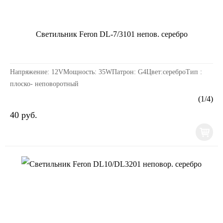
Светильник Feron DL-7/3101 непов. серебро
Напряжение: 12VМощность: 35WПатрон: G4Цвет:сереброТип :
плоско- неповоротный
(
1
/
4
)
40 руб.