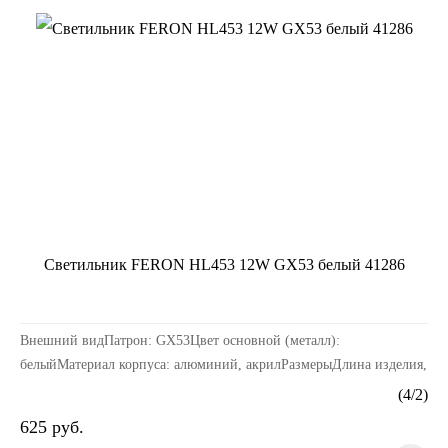
Светильник FERON HL453 12W GX53 белый 41286
Внешний видПатрон: GX53Цвет основной (металл):
белыйМатериал корпуса: алюминий, акрилРазмерыДлина изделия,
мм: 90Ширина изделия, мм: 90Высота изделия, мм: 60Эле...
(
4
/
2
)
625 руб.