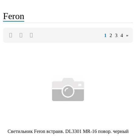
Feron
1
2
3
4
»
Светильник Feron встраив. DL3301 MR-16 повор. черный