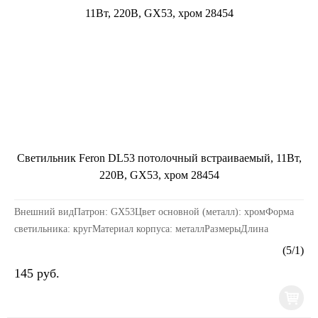
Светильник Feron DL53 потолочный встраиваемый, 11Вт,
220В, GX53, хром 28454
Внешний видПатрон: GX53Цвет основной (металл): хромФорма
светильника: кругМатериал корпуса: металлРазмерыДлина
изделия, мм: 106Ширина изделия, мм: 106Высота изд...
(
5
/
1
)
145 руб.