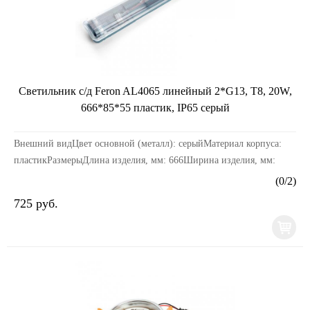
Светильник с/д Feron AL4065 линейный 2*G13, T8, 20W,
666*85*55 пластик, IP65 серый
Внешний видЦвет основной (металл): серыйМатериал корпуса:
пластикРазмерыДлина изделия, мм: 666Ширина изделия, мм:
85Высота изделия, мм: 55ЭлектрикаМощность, Вт:...
(
0
/
2
)
725 руб.