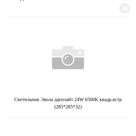
Светильник Экола даунлайт 24W 6500K квадр.встр
(285*285*32)