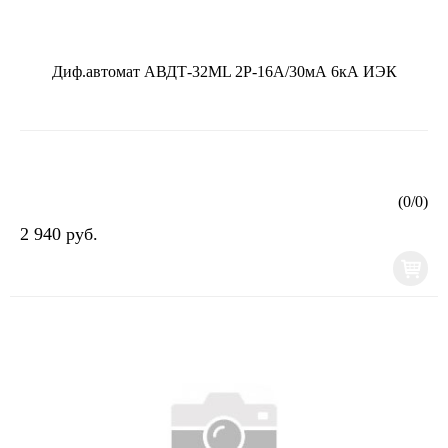
Диф.автомат АВДТ-32ML 2Р-16А/30мА 6кА ИЭК
(
0
/
0
)
2 940 руб.