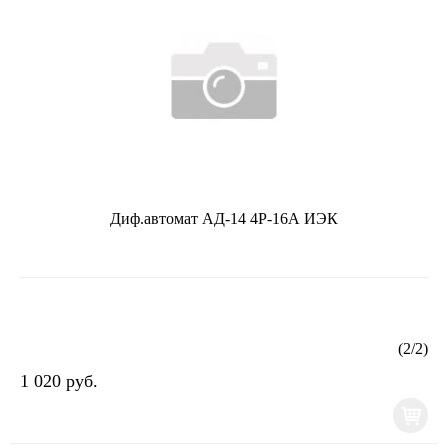
Диф.автомат АД-14 4Р-16А ИЭК
(
2
/
2
)
1 020 руб.