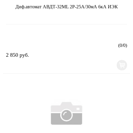
Диф.автомат АВДТ-32ML 2Р-25А/30мА 6кА ИЭК
(
0
/
0
)
2 850 руб.