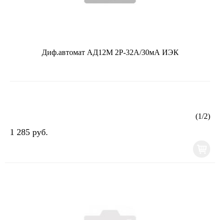
Диф.автомат АД12М 2Р-32А/30мА ИЭК
(
1
/
2
)
1 285 руб.