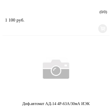
(
0
/
0
)
1 100 руб.
Диф.автомат АД-14 4Р-63А/30мА ИЭК