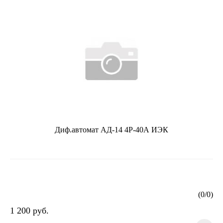
Диф.автомат АД-14 4Р-40А ИЭК
(
0
/
0
)
1 200 руб.