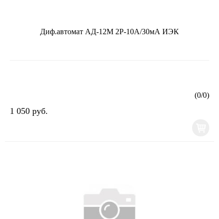
Диф.автомат АД-12М 2Р-10А/30мА ИЭК
(
0
/
0
)
1 050 руб.