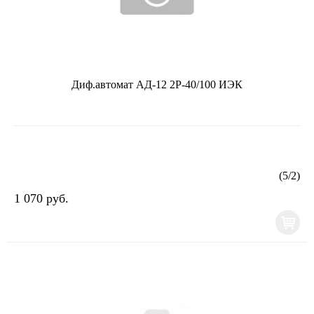
Диф.автомат АД-12 2Р-40/100 ИЭК
(
5
/
2
)
1 070 руб.