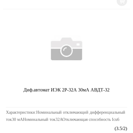
Диф.автомат ИЭК 2Р-32А 30мА АВДТ-32
Характеристики:Номинальный отключающий дифференциальный
ток30 мАНоминальный ток32АОтключающая способность Icu6
кАНоминальное напряжение, В~ 230 В / ~ 400 ВСерия...
(
3.5
/
2
)