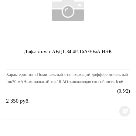
Диф.автомат АВДТ-34 4Р-16А/30мА ИЭК
Характеристики:Номинальный отключающий дифференциальный
ток30 мАНоминальный ток16 АОтключающая способность Icu6
кАНоминальное напряжение, В~ 230 В / ~ 400 ВСери...
(
0.5
/
2
)
2 350 руб.