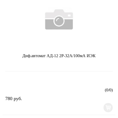
Диф.автомат АД-12 2Р-32А/100мА ИЭК
(
0
/
0
)
780 руб.