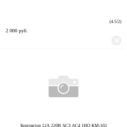
(
4.5
/
2
)
2 000 руб.
Контактор 12А 220В АСЗ АС4 1НО КМ-102