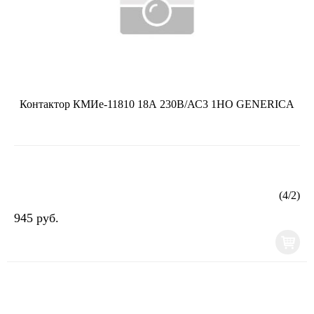
Контактор КМИе-11810 18А 230В/АС3 1НО GENERICA
(
4
/
2
)
945 руб.