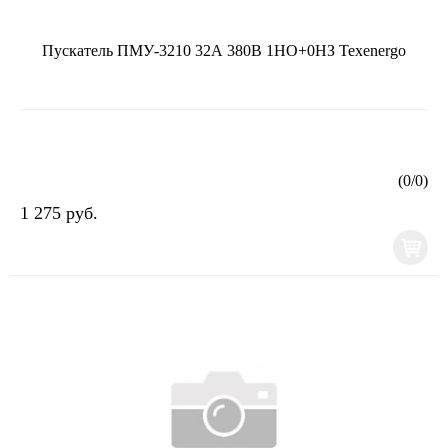
Пускатель ПМУ-3210 32А 380В 1НО+0НЗ Texenergo
(
0
/
0
)
1 275 руб.