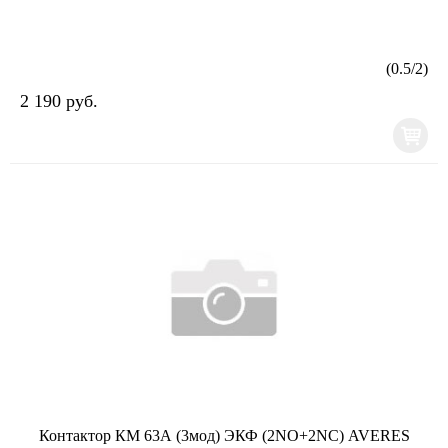
(
0.5
/
2
)
2 190 руб.
Контактор КМ 63А (3мод) ЭКФ (2NO+2NC) AVERES