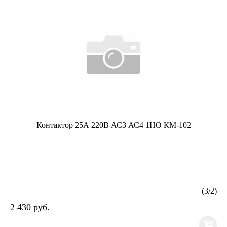
Контактор 25А 220В АСЗ АС4 1НО КМ-102
(
3
/
2
)
2 430 руб.