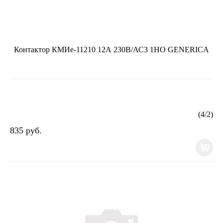
Контактор КМИе-11210 12А 230В/АС3 1НО GENERICA
(
4
/
2
)
835 руб.