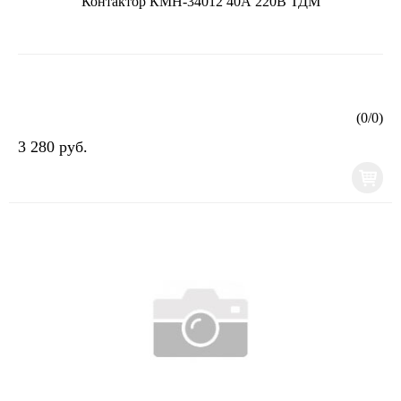
Контактор КМН-34012 40А 220В ТДМ
(
0
/
0
)
3 280 руб.